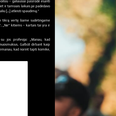
ilsiu – galiausiai pasirodė esanti
et ir tamsiais laikais jai padėdavo
aliu […] atleisti spaudimą.“
am tikrą vertę šiame sudėtingame
“. „Ne“ kitiems – kartais tai yra ir
ą su jos profesija: „Manau, kad
r nuosmukius. Galbūt dirbant kaip
nemanau, kad norint tapti komike,