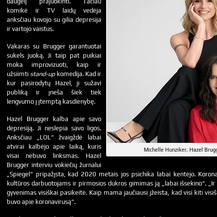
daugelį prajuokinti. Tačiau
komikė ir TV laidų vedėja
anksčiau kovojo su gilia depresija
ir vartojo vaistus.
Vakaras su Brugger garantuotai
sukels juoką. Ji taip pat puikiai
moka improvizuoti, kaip ir
užsiimti
stand-up
komedija. Kad ir
kur pasirodytų Hazel, ji sužavi
publiką ir įneša šiek tiek
lengvumo į įtemptą kasdienybę.
Hazel Brugger kalba apie savo
depresiją. Ji neslepia savo ligos.
Anksčiau „LOL“ žvaigždė labai
atvirai kalbėjo apie laiką, kuris
Michelle Hunziker, Hazel Brugg
visai nebuvo linksmas. Hazel
Brugger interviu vokiečių žurnalui
„Spiegel“ pripažįsta, kad 2020 metais jos psichika labai kentėjo. Koro
kultūros darbuotojams ir pirmosios dukros gimimas ją „labai išsekino“. „Ir
gyvenimas visiškai pasikeitė. Kaip mama jaučiausi įžeista, kad visi kiti vis
buvo apie koronavirusą“.