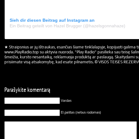
Sieh dir diesen Beitrag auf Instagram an
Ein Beitrag geteilt von Hazel Brugger (@hazelsgonnahaze)
★ Straipsnius ar jų ištraukas, esančias šiame tinklalapyje, kopijuoti galima ti
www.PlayRadio.top su aktyvia nuoroda. "Play Radio" pasilieka sau teisę šalin
šmeižia, kursto nesantaiką, reklamuoja produktą ar paslaugą. Skaitydami su
prisiimate visą atsakomybę, kad esate pilnametis. © VISOS TEISĖS REZER
Parašykite komentarą
Vardas
El.paštas (nebus rodomas)