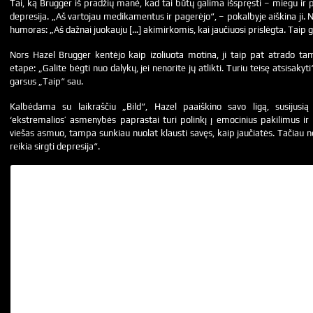
Tai, ką Brugger iš pradžių manė, kad tai būtų galima išspręsti – miegu ir po
depresija. „Aš vartojau medikamentus ir pagerėjo“, – pokalbyje aiškina ji. N
humoras: „Aš dažnai juokauju […] akimirkomis, kai jaučiuosi prislėgta. Taip g
Nors Hazel Brugger kentėjo kaip izoliuota motina, ji taip pat atrado t
etape: „Galite bėgti nuo dalykų, jei nenorite jų atlikti. Turiu teisę atsisakyti
garsus „Taip“ sau.
Kalbėdama su laikraščiu „Bild“, Hazel paaiškino savo ligą, susijusi
‘ekstremalios’ asmenybės paprastai turi polinkį į emocinius pakilimus i
viešas asmuo, tampa sunkiau nuolat klausti savęs, kaip jaučiatės. Tačiau 
reikia sirgti depresija“.