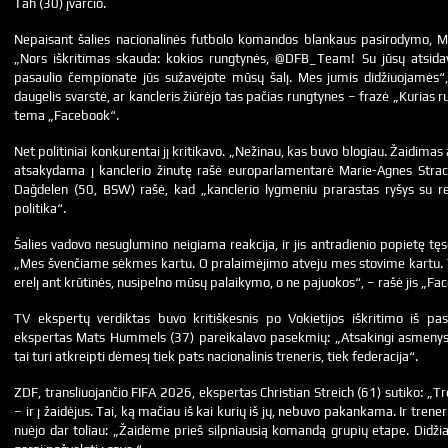
Tah (30) įvarčio.
Nepaisant šalies nacionalinės futbolo komandos blankaus pasirodymo, Me
„Nors iškritimas skauda: kokios rungtynės, @DFB_Team! Su jūsų atsid
pasaulio čempionate jūs sužavėjote mūsų šalį. Mes jumis didžiuojamės“,
daugelis svarstė, ar kancleris žiūrėjo tas pačias rungtynes ​​– frazė „Kurias 
tema „Facebook“.
Net politiniai konkurentai jį kritikavo. „Nežinau, kas buvo blogiau. Žaidimas 
atsakydama į kanclerio žinutę rašė europarlamentarė Marie-Agnes Str
Dağdelen (50, BSW) rašė, kad „kanclerio lygmeniu prarastas ryšys su rea
politika“.
Šalies vadovo nesuglumino neigiama reakcija, ir jis antradienio popietę tęsė
„Mes švenčiame sėkmes kartu. O pralaimėjimo atveju mes stovime kartu. T
erelį ant krūtinės, nusipelno mūsų palaikymo, o ne pajuokos“, – rašė jis „Fa
TV ekspertų verdiktas buvo kritiškesnis po Vokietijos iškritimo iš p
ekspertas Mats Hummels (37) pareikalavo pasekmių: „Atsakingi asmenys a
tai turi atkreipti dėmesį tiek pats nacionalinis treneris, tiek federacija“.
ZDF, transliuojančio FIFA 2026, ekspertas Christian Streich (61) sutiko: „Tren
– ir į žaidėjus. Tai, ką mačiau iš kai kurių iš jų, nebuvo pakankama. Ir trene
nuėjo dar toliau: „Žaidėme prieš silpniausią komandą grupių etape. Didžiaja