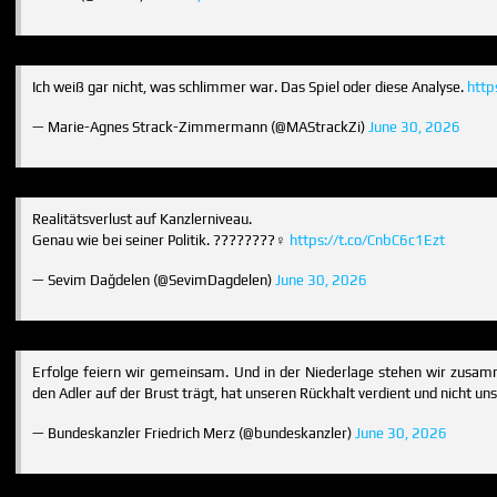
Ich weiß gar nicht, was schlimmer war. Das Spiel oder diese Analyse.
http
— Marie-Agnes Strack-Zimmermann (@MAStrackZi)
June 30, 2026
Realitätsverlust auf Kanzlerniveau.
Genau wie bei seiner Politik. ????????‍♀️
https://t.co/CnbC6c1Ezt
— Sevim Dağdelen (@SevimDagdelen)
June 30, 2026
Erfolge feiern wir gemeinsam. Und in der Niederlage stehen wir zusa
den Adler auf der Brust trägt, hat unseren Rückhalt verdient und nicht un
— Bundeskanzler Friedrich Merz (@bundeskanzler)
June 30, 2026