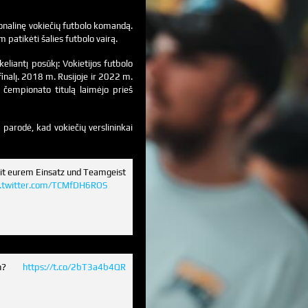
ionalinę vokiečių futbolo komandą.
m patikėti šalies futbolo vairą.
keliantį posūkį: Vokietijos futbolo
finalį. 2018 m. Rusijoje ir 2022 m.
 čempionato titulą laimėjo prieš
s parodė, kad vokiečių verslininkai
Mit eurem Einsatz und Teamgeist
c.twitter.com/TCMfDH6ROS
hen?
https://t.co/2bT3a4b4QR