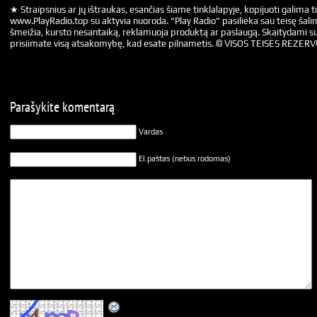
★ Straipsnius ar jų ištraukas, esančias šiame tinklalapyje, kopijuoti galima ti
www.PlayRadio.top su aktyvia nuoroda. "Play Radio" pasilieka sau teisę šalin
šmeižia, kursto nesantaiką, reklamuoja produktą ar paslaugą. Skaitydami su
prisiimate visą atsakomybę, kad esate pilnametis. © VISOS TEISĖS REZER
Parašykite komentarą
Vardas
El.paštas (nebus rodomas)