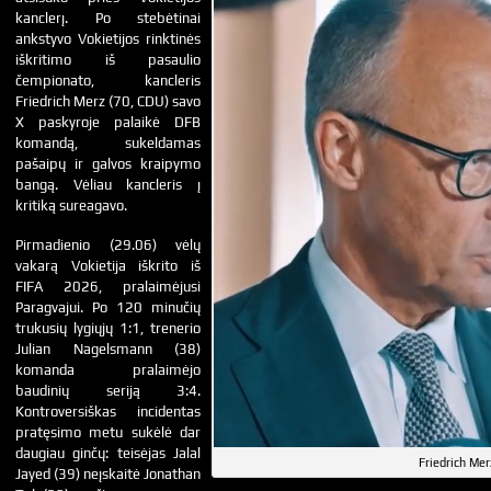
kanclerį. Po stebėtinai
ankstyvo Vokietijos rinktinės
iškritimo iš pasaulio
čempionato, kancleris
Friedrich Merz (70, CDU) savo
X paskyroje palaikė DFB
komandą, sukeldamas
pašaipų ir galvos kraipymo
bangą. Vėliau kancleris į
kritiką sureagavo.
Pirmadienio (29.06) vėlų
vakarą Vokietija iškrito iš
FIFA 2026, pralaimėjusi
Paragvajui. Po 120 minučių
trukusių lygiųjų 1:1, trenerio
Julian Nagelsmann (38)
komanda pralaimėjo
baudinių seriją 3:4.
Kontroversiškas incidentas
pratęsimo metu sukėlė dar
daugiau ginčų: teisėjas Jalal
Friedrich Mer
Jayed (39) neįskaitė Jonathan