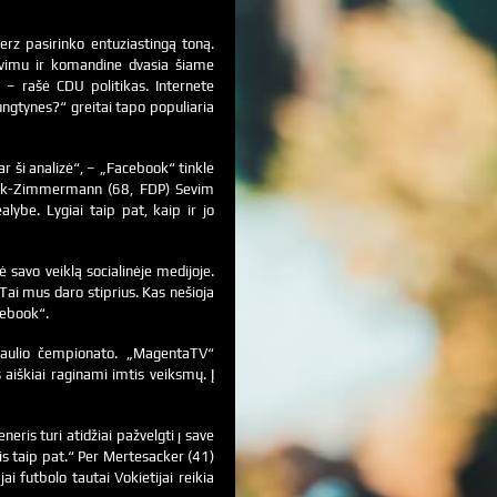
rz pasirinko entuziastingą toną.
avimu ir komandine dvasia šiame
 – rašė CDU politikas. Internete
rungtynes?“ greitai tapo populiaria
ar ši analizė“, – „Facebook“ tinkle
ack-Zimmermann (68, FDP) Sevim
lybe. Lygiai taip pat, kaip ir jo
 savo veiklą socialinėje medijoje.
ai mus daro stiprius. Kas nešioja
cebook“.
asaulio čempionato. „MagentaTV“
iškiai raginami imtis veiksmų. Į
eris turi atidžiai pažvelgti į save
ris taip pat.“ Per Mertesacker (41)
i futbolo tautai Vokietijai reikia