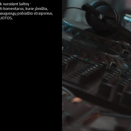
k nurodant šaltinį -
ti komentarus, kurie įžeidžia,
augusiųjų pobūdžio straipsnius,
VUOTOS.