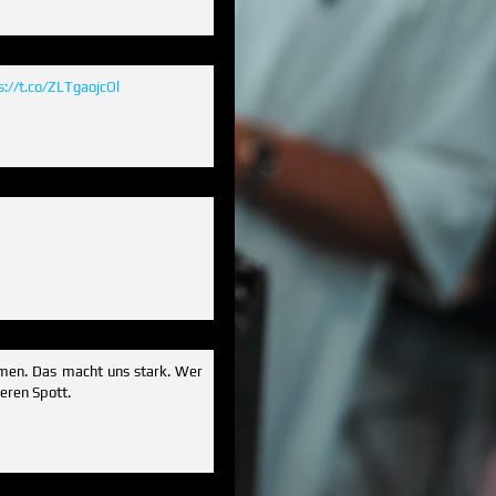
s://t.co/ZLTgaojcOl
mmen. Das macht uns stark. Wer
seren Spott.