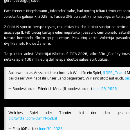
gerai pažvelgti į save.“
Pats treneris Nagelsmann „Inforadio“ sakė, kad norėtų toliau treniruoti nac
Jo sutartis galioja iki 2028 m. Tačiau DFB po susitikimo nuspręs, ar toliau ja
Žiūrint iš sporto perspektyvos, rezultatas tik dar labiau sustiprina nerimą 
asociacija (DFB) trečią kartą iš eilės nepateko į pasaulio čempionato aštunt
Katare komanda iškrito grupių etape. Paskutinį kartą Vokietija pasaulio
dvylika metų Rio de Žaneire.
Tarp kitko, anksti Vokietijai iškritus iš FIFA 2026, laikraščio „Bild“ tyrima
neteks apie 100 mln. eurų dėl neišparduotos šalies atributikos.
Auch wenn das Ausscheiden schmerzt: Was für ein Spiel,
@DFB_Team
! 
bei dieser WM habt ihr unser Land begeistert. Wir sind stolz auf euch.
pi
— Bundeskanzler Friedrich Merz (@bundeskanzler)
June 29, 2026
Welches Spiel oder Turnier hat der den gese
pic.twitter.com/dvmYNo2Esl
— Felix (@FJarick)
June 30, 2026