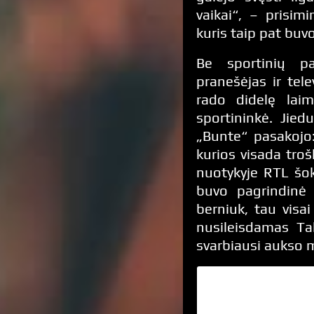
vaikai“, – prisim
kuris taip pat buv
Be sportinių p
pranešėjas ir tel
rado didelę lai
sportininkė. Jie
„Bunte“ pasakojo:
kurios visada troš
nuotykyje RTL šo
buvo pagrindinė 
berniuk, tau visa
nusileisdamas Ta
svarbiausi aukso m