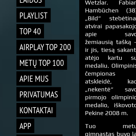
Wetzlar. Fabia
Hambüchen (38
PLAYLIST
„Bild“ stebėtina
atvirai papasakoj
TOP 40
apie sav
žemiausią tašką 
AIRPLAY TOP 200
ir jis, tiesą sakant
atėjo kartu s
METŲ TOP 100
medaliu. Olimpini
čempionas
APIE MUS
atskleidė, ka
„nekentė“ sav
PRIVATUMAS
pirmojo olimpini
medalio, iškovot
KONTAKTAI
Pekine 2008 m.
APP
Tuo met
gimnastas buvo la