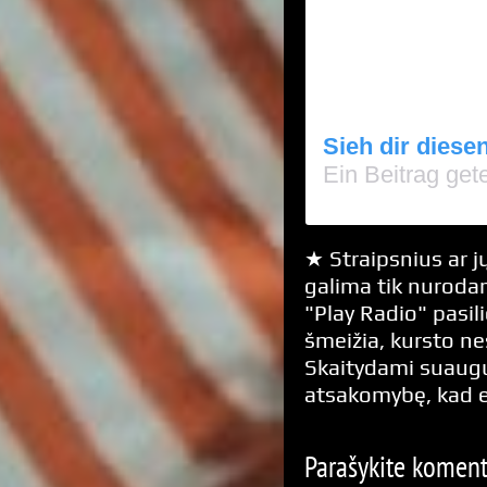
Sieh dir diese
Ein Beitrag get
★ Straipsnius ar jų
galima tik nurodan
"Play Radio" pasili
šmeižia, kursto n
Skaitydami suaugus
atsakomybę, kad 
Parašykite komen