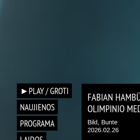
►PLAY / GROTI
FABIAN HAMBÜ
NAUJIENOS
OLIMPINIO ME
PROGRAMA
Bild, Bunte
2026.02.26
LAIDOS