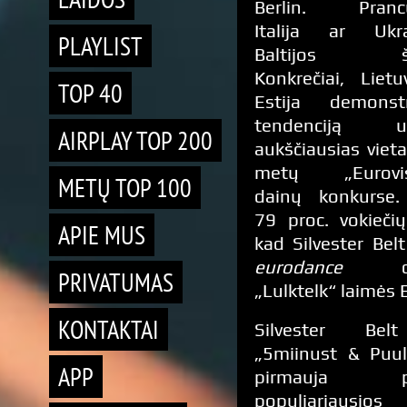
Berlin. Prancū
Italija ar Ukr
PLAYLIST
Baltijos ša
Konkrečiai, Lietu
TOP 40
Estija demonst
tendenciją už
AIRPLAY TOP 200
aukščiausias vieta
metų „Eurovis
METŲ TOP 100
dainų konkurse
79 proc. vokiečių 
APIE MUS
kad Silvester Belt
eurodance
PRIVATUMAS
„Lulktelk“ laimės 
KONTAKTAI
Silvester Bel
„5miinust & Puu
APP
pirmauja pa
populiariausio