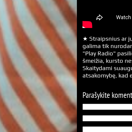
★ Straipsnius ar jų
galima tik nurodan
"Play Radio" pasili
šmeižia, kursto n
Skaitydami suaugus
atsakomybę, kad 
Parašykite komen