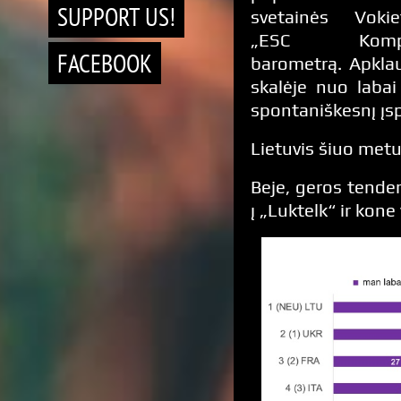
SUPPORT US!
svetainės Vokiet
„ESC Kompa
FACEBOOK
barometrą. Apklau
skalėje nuo labai
spontaniškesnį įsp
Lietuvis šiuo metu 
Beje, geros tenden
į „Luktelk“ ir kone