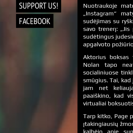
SUPPORT US!
Nuotraukoje mat
„Instagram“ matyt
FACEBOOK
sudėjimas su ryški
savo trenerį: „Jis
sudėtingus judesiu
apgalvoto požiūrio
Aktorius boksas 
Nolan tapo neat
socialiniuose tink
smūgius. Tai, kad j
jam net keliauj
paaiškino, kad v
virtualiai boksuot
Tarp kitko, Page 
įtakingiausių žmon
kalbėjo apie su