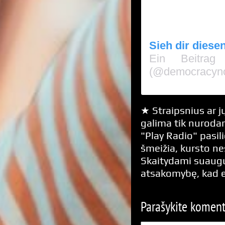
Sieh dir diese
Ein Beitrag
(@democracyn
★ Straipsnius ar jų
galima tik nurodan
"Play Radio" pasili
šmeižia, kursto n
Skaitydami suaugus
atsakomybę, kad 
Parašykite komen