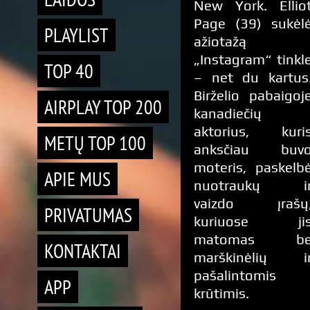
New York. Ellio
Page (39) sukėl
PLAYLIST
ažiotažą
„Instagram“ tinkl
TOP 40
– net du kartus
Birželio pabaigoj
AIRPLAY TOP 200
kanadiečių
aktorius, kuri
METŲ TOP 100
anksčiau buv
moteris, paskelb
APIE MUS
nuotraukų i
vaizdo įrašų
PRIVATUMAS
kuriuose ji
matomas b
KONTAKTAI
marškinėlių i
pašalintomis
APP
krūtimis.