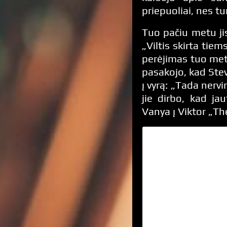
priepuoliai, nes tur
Tuo pačiu metu jis
„Viltis skirta tiem
perėjimas tuo met
pasakojo, kad Stev
į vyrą: „Tada nervi
jie dirbo, kad ja
Vanya į Viktor „T