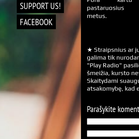
SUPPORT US!
pastaruosius 
metus.
FACEBOOK
★ Straipsnius ar jų
galima tik nurodan
"Play Radio" pasili
šmeižia, kursto n
Skaitydami suaugus
atsakomybę, kad 
Parašykite komen