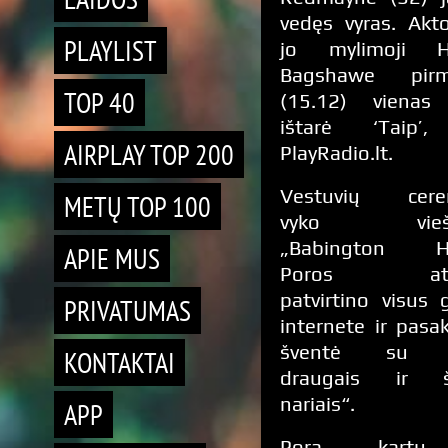
vedęs vyras. Akto
PLAYLIST
jo mylimoji H
Bagshawe pirm
TOP 40
(15.12) vienas
ištarė ‘Taip’
AIRPLAY TOP 200
PlayRadio.lt.
Vestuvių cere
METŲ TOP 100
vyko viešbu
„Babington Ho
APIE MUS
Poros atst
patvirtino visus
PRIVATUMAS
internete ir pasak
šventė su ke
KONTAKTAI
draugais ir š
nariais“.
APP
Pora kartu