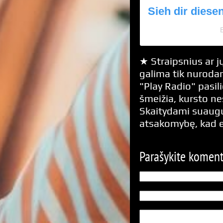
Sieh dir diese
★ Straipsnius ar jų
galima tik nurodan
"Play Radio" pasili
šmeižia, kursto n
Skaitydami suaugus
atsakomybę, kad 
Parašykite komen