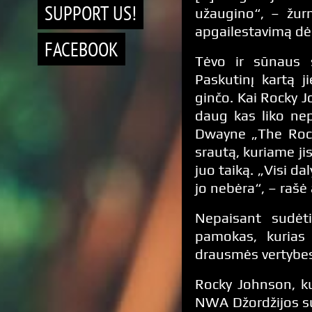
SUPPORT US!
užaugino“, – žurn
apgailestavimą dėl
FACEBOOK
Tėvo ir sūnaus s
Paskutinį kartą 
ginčo. Kai Rocky 
daug kas liko nep
Dwayne „The Rock
srautą, kuriame jis
juo taiką. „Visi da
jo nebėra“, – rašė 
Nepaisant sudėt
pamokas, kurias
drausmės vertybe
Rocky Johnson, kur
NWA Džordžijos su