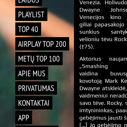
Venezia. Holivud
Dwayne Johns
PLAYLIST
Venecijos kino f
giliai papasakojo
TOP 40
sunkius sant
velioniu tėvu Roc
AIRPLAY TOP 200
(†75).
METŲ TOP 100
Aktorius nauja
„Smashing M
APIE MUS
vaidina buv
kovotoją Mark Ke
PRIVATUMAS
Dwayne atskleidė
vaidmeniui nerad
KONTAKTAI
savo tėve. Rocky,
imtynininkas, paa
APP
gebėjimus jausti š
[…] Jo gebėjimo 