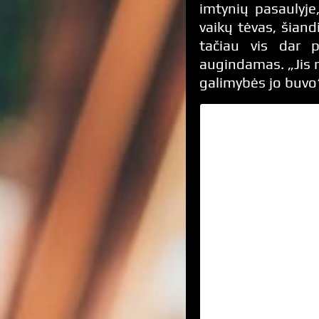
imtynių pasaulyje
vaikų tėvas, šian
tačiau vis dar p
augindamas. „Jis m
galimybės jo buvo“,