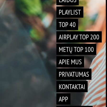
PLAYLIST
TOP 40
AIRPLAY TOP 200
METŲ TOP 100
APIE MUS
PRIVATUMAS
KONTAKTAI
APP