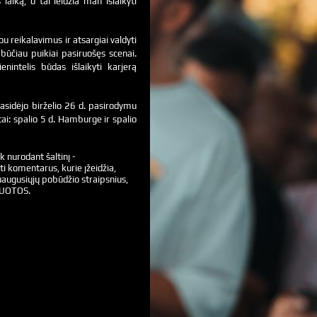
aiką, o tai leidžia man išlaikyti
ou reikalavimus ir atsargiai valdyti
 būčiau puikiai pasiruošęs scenai.
nintelis būdas išlaikyti karjerą
asidėjo birželio 26 d. pasirodymu
ai: spalio 5 d. Hamburge ir spalio
k nurodant šaltinį -
ti komentarus, kurie įžeidžia,
augusiųjų pobūdžio straipsnius,
VUOTOS.