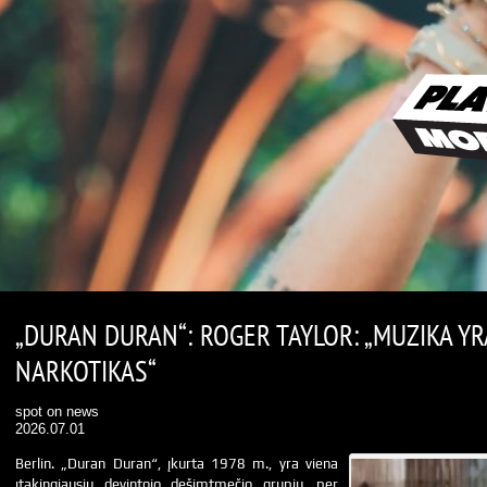
„DURAN DURAN“: ROGER TAYLOR: „MUZIKA Y
NARKOTIKAS“
spot on news
2026.07.01
Berlin. „Duran Duran“, įkurta 1978 m., yra viena
įtakingiausių devintojo dešimtmečio grupių, per