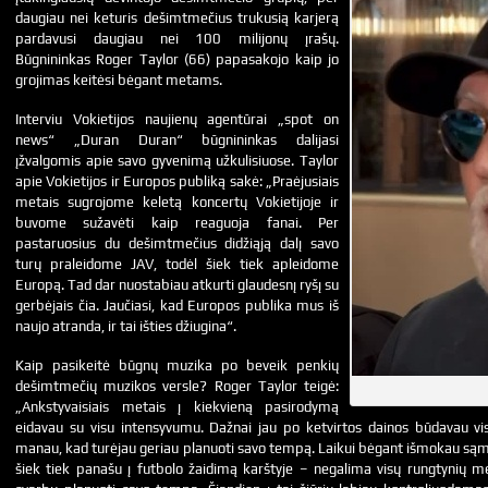
daugiau nei keturis dešimtmečius trukusią karjerą
pardavusi daugiau nei 100 milijonų įrašų.
Būgnininkas Roger Taylor (66) papasakojo kaip jo
grojimas keitėsi bėgant metams.
Interviu Vokietijos naujienų agentūrai „spot on
news“ „Duran Duran“ būgnininkas dalijasi
įžvalgomis apie savo gyvenimą užkulisiuose. Taylor
apie Vokietijos ir Europos publiką sakė: „Praėjusiais
metais sugrojome keletą koncertų Vokietijoje ir
buvome sužavėti kaip reaguoja fanai. Per
pastaruosius du dešimtmečius didžiąją dalį savo
turų praleidome JAV, todėl šiek tiek apleidome
Europą. Tad dar nuostabiau atkurti glaudesnį ryšį su
gerbėjais čia. Jaučiasi, kad Europos publika mus iš
naujo atranda, ir tai išties džiugina“.
Kaip pasikeitė būgnų muzika po beveik penkių
dešimtmečių muzikos versle? Roger Taylor teigė:
„Ankstyvaisiais metais į kiekvieną pasirodymą
eidavau su visu intensyvumu. Dažnai jau po ketvirtos dainos būdavau vis
manau, kad turėjau geriau planuoti savo tempą. Laikui bėgant išmokau sąmon
šiek tiek panašu į futbolo žaidimą karštyje – negalima visų rungtynių metu