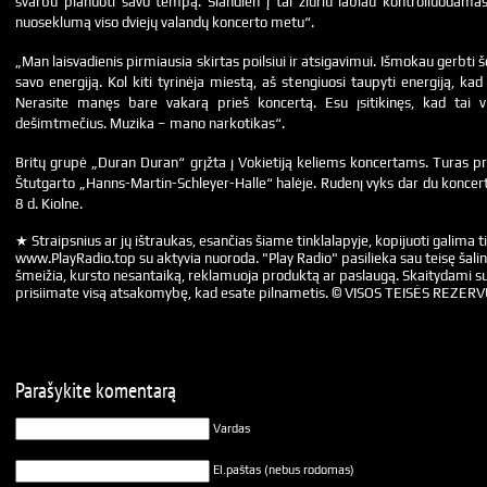
svarbu planuoti savo tempą. Šiandien į tai žiūriu labiau kontroliuodamas l
nuoseklumą viso dviejų valandų koncerto metu“.
„Man laisvadienis pirmiausia skirtas poilsiui ir atsigavimui. Išmokau gerbti š
savo energiją. Kol kiti tyrinėja miestą, aš stengiuosi taupyti energiją, kad
Nerasite manęs bare vakarą prieš koncertą. Esu įsitikinęs, kad tai vie
dešimtmečius. Muzika – mano narkotikas“.
Britų grupė „Duran Duran“ grįžta į Vokietiją keliems koncertams. Turas pr
Štutgarto „Hanns-Martin-Schleyer-Halle“ halėje. Rudenį vyks dar du koncert
8 d. Kiolne.
★ Straipsnius ar jų ištraukas, esančias šiame tinklalapyje, kopijuoti galima ti
www.PlayRadio.top su aktyvia nuoroda. "Play Radio" pasilieka sau teisę šalin
šmeižia, kursto nesantaiką, reklamuoja produktą ar paslaugą. Skaitydami su
prisiimate visą atsakomybę, kad esate pilnametis. © VISOS TEISĖS REZER
Parašykite komentarą
Vardas
El.paštas (nebus rodomas)