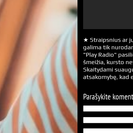
★ Straipsnius ar jų
galima tik nurodan
"Play Radio" pasili
šmeižia, kursto n
Skaitydami suaugus
atsakomybę, kad 
Parašykite komen