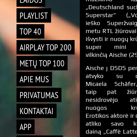
„Deutschland suc
PLAYLIST
Superstar“ („Vok
ieško Superžvaig
TOP 40
metu RTL žiūrovai
išvysti ir nuogų kr
AIRPLAY TOP 200
super mini s
vilkinčią Aische (29
METŲ TOP 100
Aische į DSDS pe
atvyko su d
APIE MUS
Micaela Schäfer
taip pat žiūr
PRIVATUMAS
nesidrovėjo ati
nuogos krūt
KONTAKTAI
Erotikos aktorė ir 
atliko savo kū
APP
dainą „Caffè Latte“