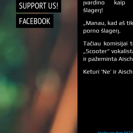
įvardino kaip 
SUPPORT US!
šlagerį!
FACEBOOK
„Manau, kad aš tikr
porno šlagerį.
Tačiau komisijai 
„Scooter“ vokalist
ir pažeminta Aisch
Keturi ‘Ne’ ir Ais
Aische vor dem DSD