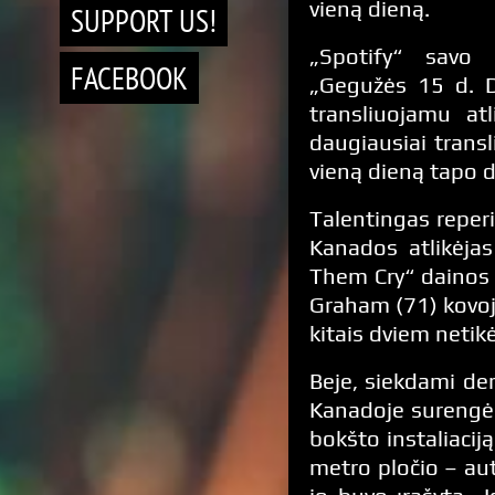
vieną dieną.
SUPPORT US!
„Spotify“ savo o
FACEBOOK
„Gegužės 15 d. D
transliuojamu at
daugiausiai tran
vieną dieną tapo 
Talentingas reper
Kanados atlikėja
Them Cry“ dainos ž
Graham (71) kovoja
kitais dviem netik
Beje, siekdami de
Kanadoje surengė d
bokšto instaliacij
metro pločio – au