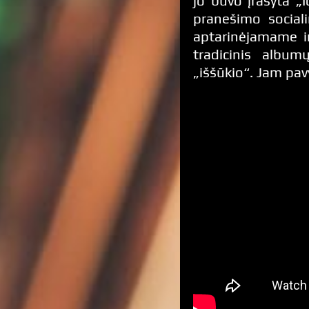
jo buvo įrašyta „
pranešimo sociali
aptarinėjamame i
tradicinis album
„iššūkio“. Jam pav