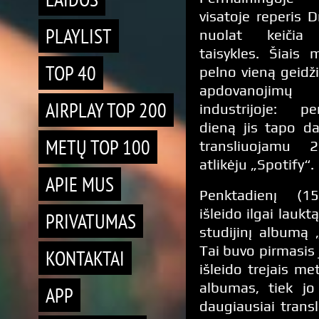
visatoje reperis D
PLAYLIST
nuolat keičia 
taisykles. Šiais m
TOP 40
pelno vieną geidž
apdovanojimų 
AIRPLAY TOP 200
industrijoje: p
dieną jis tapo da
METŲ TOP 100
transliuojamu 
atlikėju „Spotify“.
APIE MUS
Penktadienį (15
išleido ilgai lauktą
PRIVATUMAS
studijinį albumą 
Tai buvo pirmasis j
KONTAKTAI
išleido trejais m
albumas, tiek jo
APP
daugiausiai tran