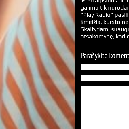
★ Straipsnius ar jų
galima tik nurodan
"Play Radio" pasili
šmeižia, kursto n
Skaitydami suaugus
atsakomybę, kad 
Parašykite komen