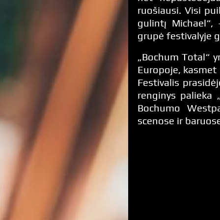
ruošiausi. Visi pu
gulintį Michael“,
grupė festivalyje 
„Bochum Total“ yr
Europoje, kasmet
Festivalis prasidė
renginys palieka
Bochumo Westpar
scenose ir baruose