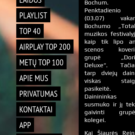
Bochum.
Penktadienio
PLAYLIST
(03.07) vakar
Bochumo „Total
TOP 40
muzikos festivaly
kaip tik lipo a
AIRPLAY TOP 200
scenos koveri
grupė „Dori
METŲ TOP 100
Deluxe“. Tačia
tarp dviejų dai
APIE MUS
viskas staig
pasikeitė.
PRIVATUMAS
Dainininkas
susmuko ir jį te
KONTAKTAI
gaivinti grupė
kolegei.
APP
Kai Šiaurės Reine