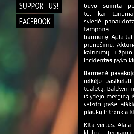
SUPPORT US!
buvo suimta p
to, kai tariama
FACEBOOK
sviedė panaudot
tamponą 
barmenę. Apie tai
pranešimu. Aktor
kaltinimų užpuo
incidentas įvyko k
Barmenė pasakojo,
reikėjo pasikeist
tualetą, Baldwin 
išlydėjo merginą iš
vaizdo įraše aišk
plaukų ir trenkia k
Kita vertus, Alaia
klubo“, teigiama