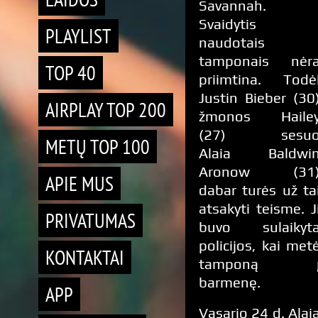
Savannah.
Svaidytis
PLAYLIST
naudotais
tamponais nėr
TOP 40
priimtina. Todė
Justin Bieber (30
AIRPLAY TOP 200
žmonos Haile
(27) sesu
METŲ TOP 100
Alaia Baldwi
Aronow (31
APIE MUS
dabar turės už ta
atsakyti teisme. J
PRIVATUMAS
buvo sulaikyt
policijos, kai met
KONTAKTAI
tamponą 
barmenę.
APP
Vasario 24 d. Alai