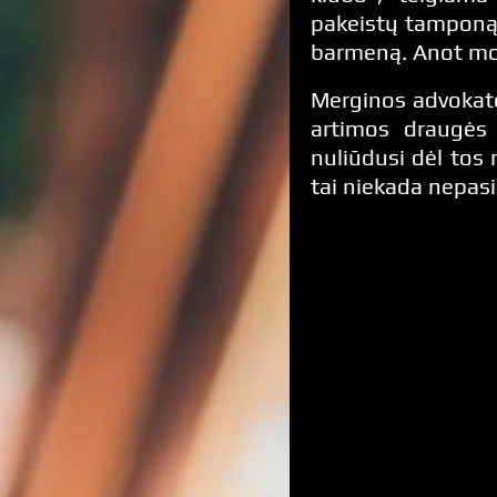
pakeistų tamponą 
barmeną. Anot mode
Merginos advokatė
artimos draugės 
nuliūdusi dėl tos 
tai niekada nepas