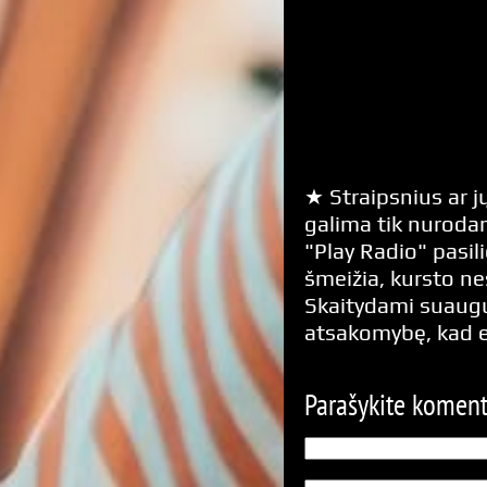
★ Straipsnius ar jų
galima tik nurodan
"Play Radio" pasili
šmeižia, kursto n
Skaitydami suaugus
atsakomybę, kad 
Parašykite komen