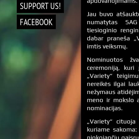
apdovanojimams.
SUPPORT US!
Jau buvo atšaukto
FACEBOOK
numatytas SAG
tiesioginio reng
dabar praneša „V
imtis veiksmų.
Nominuotos žvai
ceremoniją, kuri
„Variety“ teigim
nereikės ilgai lau
nežymaus atidėjim
meno ir mokslo a
nominacijas.
„Variety“ cituoja
kuriame sakoma: 
niokojančių gaisrų