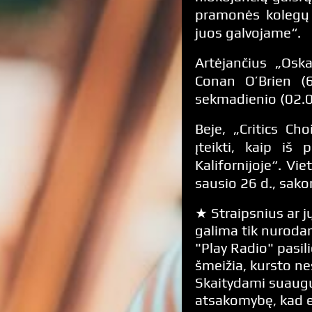
pramonės kolegų 
juos galvojame“.
Artėjančius „Osk
Conan O’Brien (6
sekmadienio (02.03
Beje, „Critics C
įteikti, kaip iš
Kalifornijoje“. Vi
sausio 26 d., sak
★ Straipsnius ar jų
galima tik nurodan
"Play Radio" pasili
šmeižia, kursto n
Skaitydami suaugus
atsakomybę, kad 