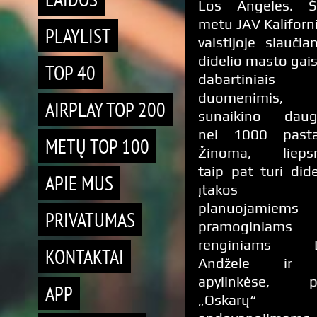
Los Angeles. Š
metu JAV Kaliforn
PLAYLIST
valstijoje siaučia
didelio masto gais
TOP 40
dabartiniais
duomenimis, 
AIRPLAY TOP 200
sunaikino daug
nei 1000 pasta
METŲ TOP 100
Žinoma, lieps
taip pat turi did
APIE MUS
įtakos
planuojamiems
PRIVATUMAS
pramoginiams
renginiams 
KONTAKTAI
Andžele ir 
apylinkėse, pv
APP
„Oskarų“