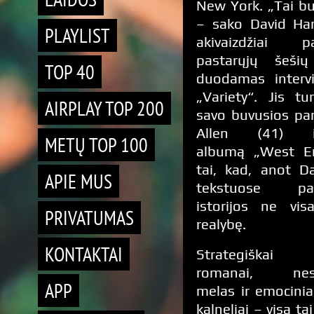
New York. „Tai bu
– sako David Har
PLAYLIST
akivaizdžiai pa
pastarųjų šešių
TOP 40
duodamas intervi
„Variety“. Jis t
AIRPLAY TOP 200
savo buvusios par
Allen (41) iš
METŲ TOP 100
albumą „West En
tai, kad, anot D
APIE MUS
tekstuose pas
istorijos ne vis
PRIVATUMAS
realybę.
KONTAKTAI
Strategiškai 
romanai, nesib
APP
melas ir emociniai
kalneliai – visa ta