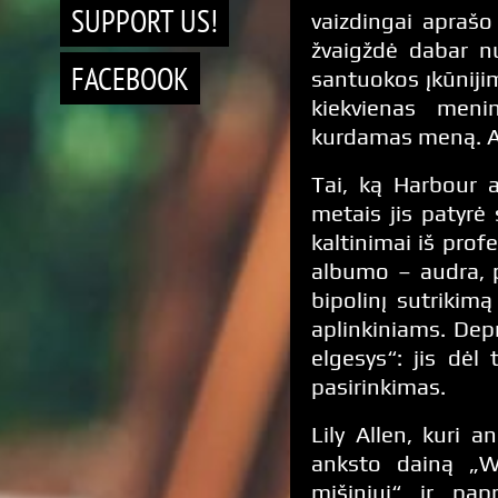
SUPPORT US!
vaizdingai aprašo
žvaigždė dabar nu
FACEBOOK
santuokos įkūniji
kiekvienas menin
kurdamas meną. Aš 
Tai, ką Harbour a
metais jis patyrė
kaltinimai iš prof
albumo – audra, p
bipolinį sutrikimą
aplinkiniams. Dep
elgesys“: jis dėl 
pasirinkimas.
Lily Allen, kuri 
anksto dainą „W
mišiniui“ ir pa