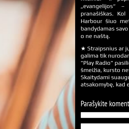
„evangelijos“ – 
pranašiškas. Kol
Harbour šiuo met
bandydamas savo „
o ne naštą.
★ Straipsnius ar jų
galima tik nurodan
"Play Radio" pasili
šmeižia, kursto n
Skaitydami suaugus
atsakomybę, kad 
Parašykite komen