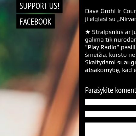
SUPPORT US!
Dave Grohl ir Cour
ji elgiasi su „Nirv
FACEBOOK
★ Straipsnius ar jų
galima tik nurodan
"Play Radio" pasili
šmeižia, kursto n
Skaitydami suaugus
atsakomybę, kad 
Parašykite komen