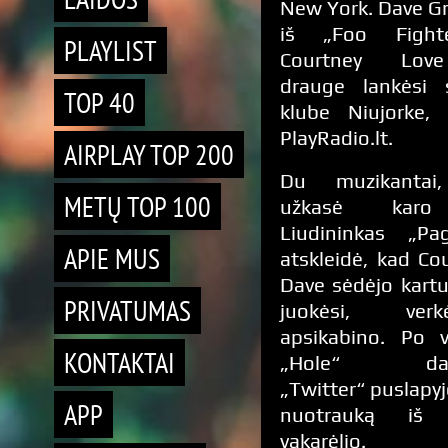
New York. Dave Gr
iš „Foo Fight
PLAYLIST
Courtney Lov
drauge lankėsi s
TOP 40
klube Niujorke, 
PlayRadio.lt.
AIRPLAY TOP 200
Du muzikantai,
METŲ TOP 100
užkasė karo 
Liudininkas „Pa
APIE MUS
atskleidė, kad Cou
Dave sėdėjo kartu
PRIVATUMAS
juokėsi, ve
apsikabino. Po v
KONTAKTAI
„Hole“ dain
„Twitter“ puslapyje
APP
nuotrauką iš 
vakarėlio.