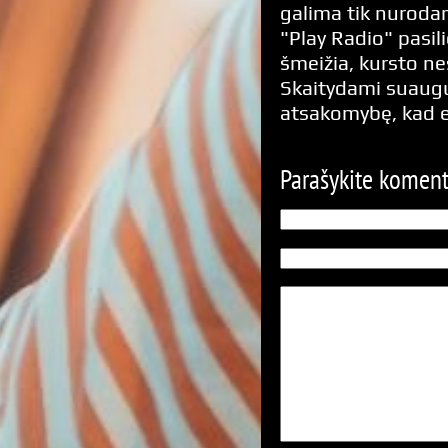
galima tik nurodan
"Play Radio" pasili
šmeižia, kursto n
Skaitydami suaugus
atsakomybę, kad 
Parašykite komen