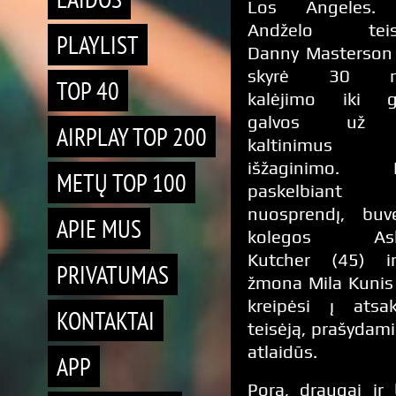
Los Angeles.
Andželo teis
PLAYLIST
Danny Masterson 
skyrė 30 m
TOP 40
kalėjimo iki g
galvos už
AIRPLAY TOP 200
kaltinimus 
išžaginimo. P
METŲ TOP 100
paskelbiant
nuosprendį, buv
APIE MUS
kolegos Ash
Kutcher (45) i
PRIVATUMAS
žmona Mila Kunis
kreipėsi į atsak
KONTAKTAI
teisėją, prašydami
atlaidūs.
APP
Pora, draugai ir