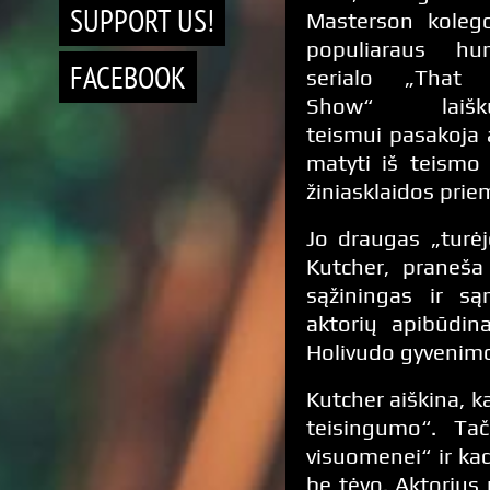
SUPPORT US!
Masterson kolego
populiaraus hu
FACEBOOK
serialo „That 
Show“ laišku
teismui pasakoja a
matyti iš teismo
žiniasklaidos pri
Jo draugas „turėj
Kutcher, praneša
sąžiningas ir s
aktorių apibūdina
Holivudo gyvenimo,
Kutcher aiškina, k
teisingumo“. Tač
visuomenei“ ir kad 
be tėvo. Aktorius 