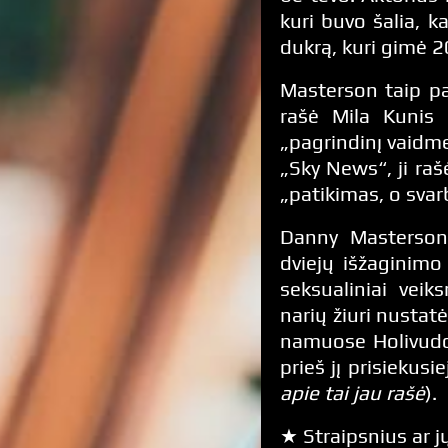
kuri buvo šalia, 
dukrą, kuri gimė 
Masterson taip pa
rašė Mila Kunis 
„pagrindinį vaidmen
„Sky News“, ji rašė
„patikimas, o svar
Danny Masterson 
dviejų išžaginimo 
seksualiniai vei
narių žiuri nustat
namuose Holivudo 
prieš jį prisiekus
apie tai jau rašė
).
★ Straipsnius ar jų