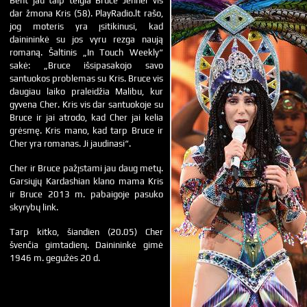
Bent jau taip teigia Bruce Jenner vis
dar žmona Kris (58). PlayRadio.lt rašo,
jog moteris yra įsitikinusi, kad
dainininkė su jos vyru rezga naują
romaną. Šaltinis „In Touch Weekly“
sakė: „Bruce išsipasakojo savo
santuokos problemas su Kris. Bruce vis
daugiau laiko praleidžia Malibu, kur
gyvena Cher. Kris vis dar santuokoje su
Bruce ir jai atrodo, kad Cher jai kelia
grėsmę. Kris mano, kad tarp Bruce ir
Cher yra romanas. Ji jaudinasi“.
Cher ir Bruce pažįstami jau daug metų.
Garsiųjų Kardashian klano mama Kris
ir Bruce 2013 m. pabaigoje pasuko
skyrybų link.
Tarp kitko, šiandien (20.05) Cher
švenčia gimtadienį. Dainininkė gimė
1946 m. gegužės 20 d.