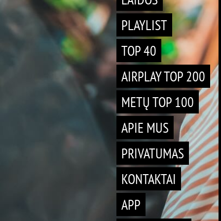
PLAYLIST
TOP 40
AIRPLAY TOP 200
METŲ TOP 100
APIE MUS
PRIVATUMAS
KONTAKTAI
APP