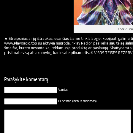
Cher / Bru
★ Straipsnius ar jų ištraukas, esančias šiame tinklalapyje, kopijuoti galima ti
www.PlayRadio.top su aktyvia nuoroda. "Play Radio" pasilieka sau teisę šalin
šmeižia, kursto nesantaiką, reklamuoja produktą ar paslaugą. Skaitydami su
prisiimate visą atsakomybę, kad esate pilnametis. © VISOS TEISĖS REZER
Parašykite komentarą
Vardas
El.paštas (nebus rodomas)