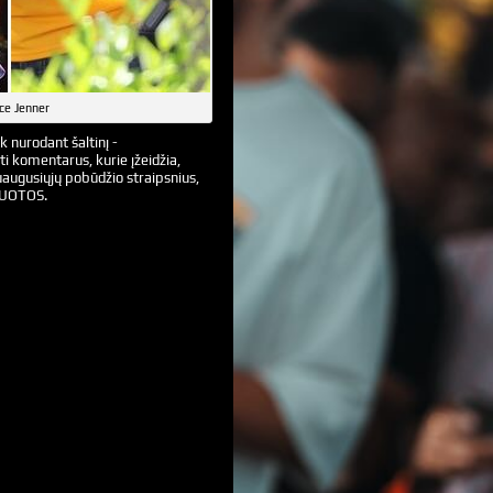
ce Jenner
k nurodant šaltinį -
ti komentarus, kurie įžeidžia,
augusiųjų pobūdžio straipsnius,
VUOTOS.