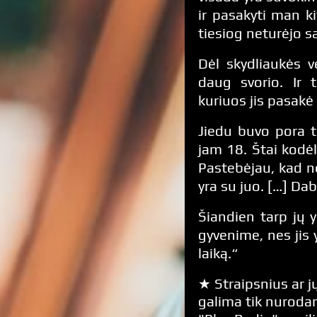
ir pasakyti man ki
tiesiog neturėjo sa
Dėl skydliaukės 
daug svorio. Ir 
kuriuos jis pasakė 
Jiedu buvo pora 
jam 18. Štai kodėl 
Pastebėjau, kad n
yra su juo. […] Da
Šiandien tarp jų 
gyvenime, nes jis 
laiką.“
★ Straipsnius ar jų
galima tik nurodan