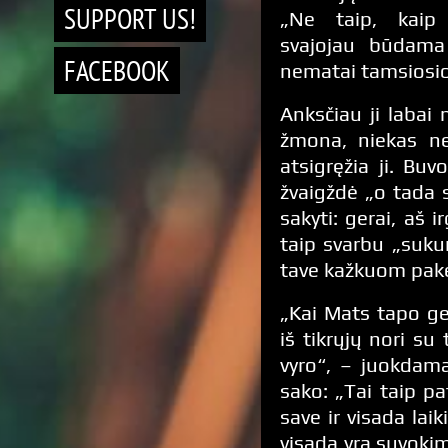
SUPPORT US!
„Ne taip, kaip
svajojau būdama
FACEBOOK
nematai tamsiosio
Anksčiau ji labai 
žmona, niekas ne
atsigręžia ji. Bu
žvaigždė „o tada s
sakyti: gerai, aš i
taip svarbu „sukur
tave kažkuom pake
„Kai Mats tapo ger
iš tikrųjų nori su 
vyro“, – juokdama
sako: „Tai taip p
save ir visada lai
visada yra suvokim