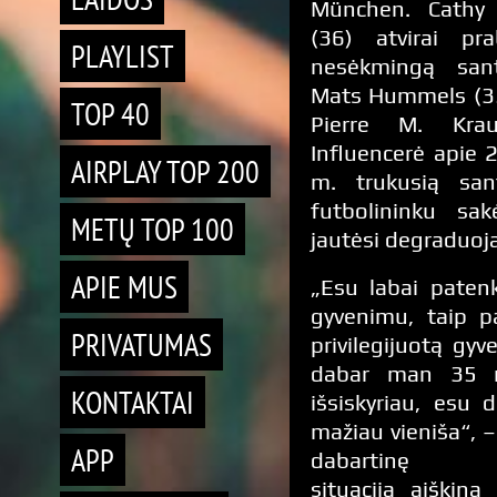
München. Cathy
(36) atvirai pra
PLAYLIST
nesėkmingą san
Mats Hummels (35
TOP 40
Pierre M. Krau
Influencerė apie
AIRPLAY TOP 200
m. trukusią sa
futbolininku sak
METŲ TOP 100
jautėsi degraduoja
APIE MUS
„Esu labai paten
gyvenimu, taip p
PRIVATUMAS
privilegijuotą gyv
dabar man 35 m
KONTAKTAI
išsiskyriau, esu 
mažiau vieniša“, –
APP
dabartinę g
situaciją aiškin