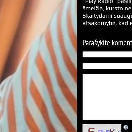
"Play Radio" pasili
šmeižia, kursto n
Skaitydami suaugus
atsakomybę, kad 
Parašykite komen