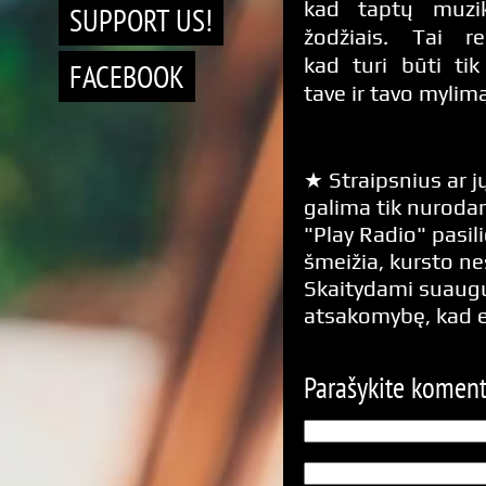
kad taptų muzi
SUPPORT US!
žodžiais. Tai rei
kad turi būti tik
FACEBOOK
tave ir tavo mylimą
★ Straipsnius ar jų
galima tik nurodan
"Play Radio" pasili
šmeižia, kursto n
Skaitydami suaugus
atsakomybę, kad 
Parašykite komen