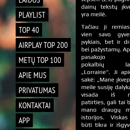
dainų tekstų įkv
PLAYLIST
yra meilė.
Tačiau ji remia
TOP 40
vien savo gyve
įvykiais, bet ir d
AIRPLAY TOP 200
bei pažystamų. Api
pasakojo Ca
METŲ TOP 100
pokalbių lai
„Lorraine“. Ji api
APIE MUS
sakė: „Mane įkvep
meile susiję dalyk
PRIVATUMAS
visada iš m
patirties, gali tai b
KONTAKTAI
mano draugų me
istorijos. Viskas
APP
būti tikra ir išgy