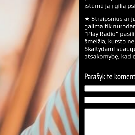
įstūmė ją į gilią p
★ Straipsnius ar jų
galima tik nurodan
"Play Radio" pasili
šmeižia, kursto n
Skaitydami suaugus
atsakomybę, kad 
Parašykite komen