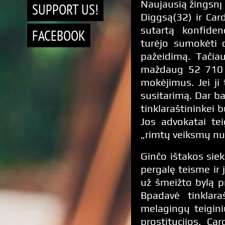
Naujausią žingsnį
SUPPORT US!
Diggsą(32) ir Car
sutartą konfiden
FACEBOOK
turėjo sumokėti 
pažeidimą. Tačia
maždaug 52 710 e
mokėjimus. Jei ji
susitarimą. Dar b
tinklaraštininkei
Jos advokatai te
„rimtų veiksmų n
Ginčo ištakos sie
pergalę teisme ir 
už šmeižto bylą p
Bpadavė tinklara
melagingų teigini
prostitucijos. Ca