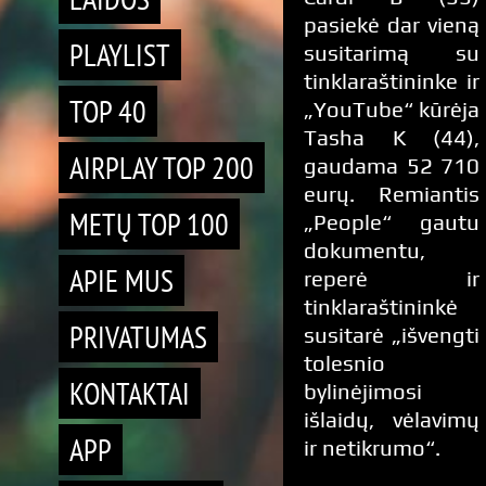
pasiekė dar vieną
PLAYLIST
susitarimą su
tinklaraštininke ir
TOP 40
„YouTube“ kūrėja
Tasha K (44),
AIRPLAY TOP 200
gaudama 52 710
eurų. Remiantis
METŲ TOP 100
„People“ gautu
dokumentu,
APIE MUS
reperė ir
tinklaraštininkė
PRIVATUMAS
susitarė „išvengti
tolesnio
KONTAKTAI
bylinėjimosi
išlaidų, vėlavimų
APP
ir netikrumo“.