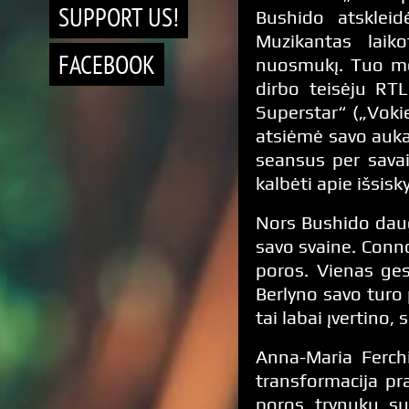
SUPPORT US!
Bushido atsklei
Muzikantas laik
FACEBOOK
nuosmukį. Tuo me
dirbo teisėju RT
Superstar“ („Voki
atsiėmė savo aukas
seansus per savai
kalbėti apie išsisk
Nors Bushido daugi
savo svaine. Conno
poros. Vienas ges
Berlyno savo turo 
tai labai įvertino,
Anna-Maria Ferchi
transformacija pr
poros trynukų su