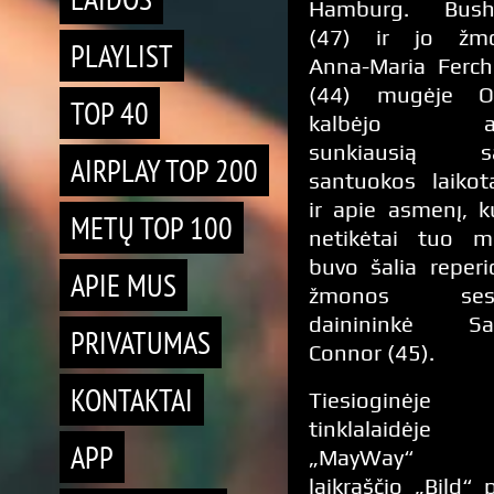
Hamburg. Bush
(47) ir jo žm
PLAYLIST
Anna-Maria Ferch
(44) mugėje 
TOP 40
kalbėjo ap
sunkiausią s
AIRPLAY TOP 200
santuokos laikot
ir apie asmenį, k
METŲ TOP 100
netikėtai tuo m
buvo šalia reper
APIE MUS
žmonos sesu
dainininkė Sa
PRIVATUMAS
Connor (45).
KONTAKTAI
Tiesioginėje
tinklalaidėje
APP
„MayWay“ 
laikraščio „Bild“