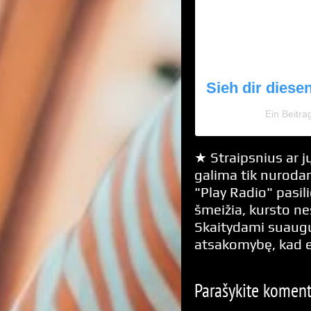
Sieh dir diese
Ein Beitra
★ Straipsnius ar jų
galima tik nurodan
"Play Radio" pasili
šmeižia, kursto n
Skaitydami suaugus
atsakomybę, kad 
Parašykite komen