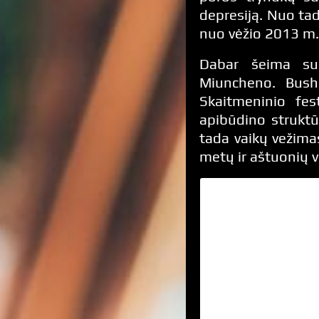
depresiją. Nuo tad
nuo vėžio 2013 m.,
Dabar šeima su 
Miuncheno. Bush
Skaitmeninio fes
apibūdino struktū
tada vaikų vežima
metų ir aštuonių v