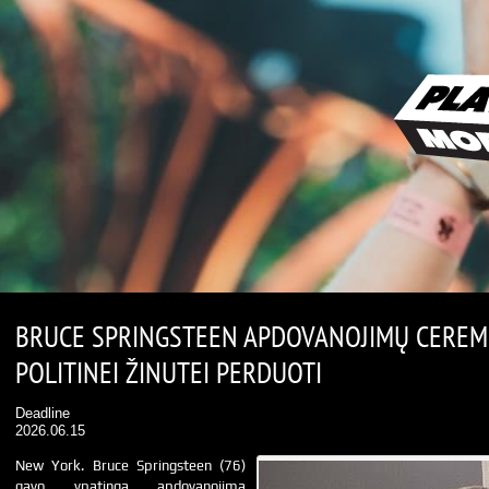
BRUCE SPRINGSTEEN APDOVANOJIMŲ CEREM
POLITINEI ŽINUTEI PERDUOTI
Deadline
2026.06.15
New York. Bruce Springsteen (76)
gavo ypatingą apdovanojimą