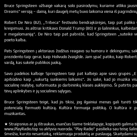
Bruce Springsteen užbaigė vakarą solo pasirodymu, kuriame atliko jau
Dreams“ versiją – dainą, kuri daugelį metų buvo laikoma viena iš pagrindinių 
Robert De Niro (82), „Tribeca“ festivalio bendraįkūrėjas, taip pat paliko 
kreipimusi. Jis aštriai kritikavo Donald Trump (80) ir jo šalininkus, kalbė
ir megalomaniją“. De Niro taip pat pabrėžė, kad Springsteen „suteikė vei
poeto kalba.
Pats Springsteen į aktoriaus žodžius reagavo su humoru ir dėkingumu, sak
prezidento taip gerai, kaip Holivudo žvaigždė. Jam ypač patiko, kaip Rober
vardą, kas sukėlė publikos juoką.
Savo padėkos kalboje Springsteen taip pat kalbėjo apie savo grupės „E 
apibūdino kaip „sukurtą sunkiems laikams“. Jis sakė, kad jo muzika vis
socialinę realybę, suformuota jo darbininkų klasės auklėjimo. Ši patirtis pa
tėvų aplinkybes ir jų socialines sąlygas.
Bruce Springsteen teigė, kad jis tikisi, jog ilgainiui menas gali turėti ti
potencialą formuoti kultūrą. Kultūra formuoja politiką. O kultūra ir 
muzikantas.
★ Straipsnius ar jų ištraukas, esančias šiame tinklalapyje, kopijuoti galima ti
www.PlayRadio.top su aktyvia nuoroda. "Play Radio" pasilieka sau teisę šalin
šmeižia, kursto nesantaiką, reklamuoja produktą ar paslaugą. Skaitydami su