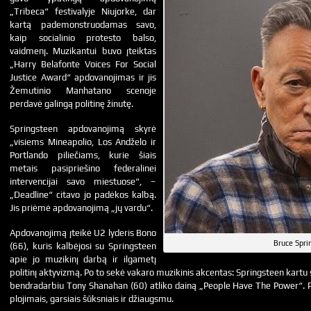
„Tribeca“ festivalyje Niujorke, dar
kartą pademonstruodamas savo,
kaip socialinio protesto balso,
vaidmenį. Muzikantui buvo įteiktas
„Harry Belafonte Voices For Social
Justice Award“ apdovanojimas ir jis
Žemutinio Manhatano scenoje
perdavė galingą politinę žinutę.
Springsteen apdovanojimą skyrė
„visiems Mineapolio, Los Andželo ir
Portlando piliečiams, kurie šiais
metais pasipriešino federalinei
intervencijai savo miestuose“, –
„Deadline“ citavo jo padėkos kalbą.
Jis priėmė apdovanojimą „jų vardu“.
Apdovanojimą įteikė U2 lyderis Bono
Bruce Spri
(66), kuris kalbėjosi su Springsteen
apie jo muzikinį darbą ir ilgametį
politinį aktyvizmą. Po to sekė vakaro muzikinis akcentas: Springsteen kartu s
bendradarbiu Tony Shanahan (60) atliko dainą „People Have The Power“. P
plojimais, garsiais šūksniais ir džiaugsmu.