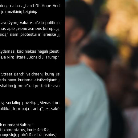
smingą dainos „Land Of Hope And
jo muzikinių teiginių.
savo žymę vakare aiškiu politiniu
damas apie „vieno asmens korupciją
dą“ šiam protestui ir išreiškė jį
ydamas, kad niekas negali įžeisti
t De Niro ištarė „Donald J. Trump“
Street Band“ vaidmenį, kurią jis
ada buvo kuriama atsižvelgiant į
skatino jį meniškai perteikti savo
krą socialinį poveikį. „Menas turi
politika formuoja tautą“, – sakė
k nurodant šaltinį -
ti komentarus, kurie įžeidžia,
augusiųjų pobūdžio straipsnius,