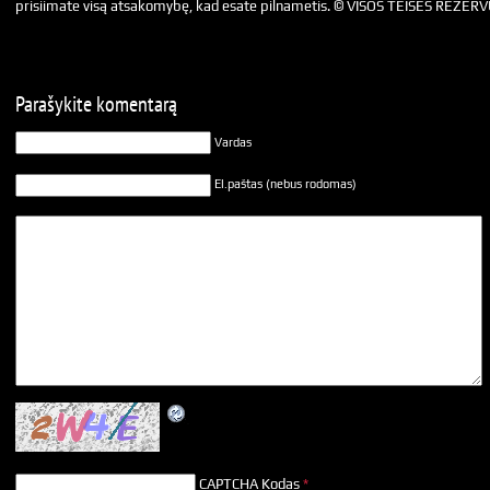
prisiimate visą atsakomybę, kad esate pilnametis. © VISOS TEISĖS REZER
Parašykite komentarą
Vardas
El.paštas (nebus rodomas)
CAPTCHA Kodas
*