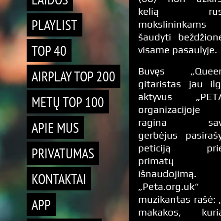
kelią rus
PLAYLIST
mokslininkams
šaudyti beždžion
TOP 40
visame pasaulyje.
Buvęs „Quee
AIRPLAY TOP 200
gitaristas jau ilg
aktyvus „PET
METŲ TOP 100
organizacijoje 
ragina sav
APIE MUS
gerbėjus pasirašy
peticiją pri
PRIVATUMAS
primatų
išnaudojimą.
KONTAKTAI
„Peta.org.uk“
muzikantas rašė: 
APP
makakos, kuri