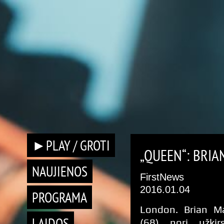
►PLAY / GROTI
„QUEEN“: BRIA
NAUJIENOS
FirstNews
2016.01.04
PROGRAMA
London. Brian M
LAIDOS
(68) nori užkirs