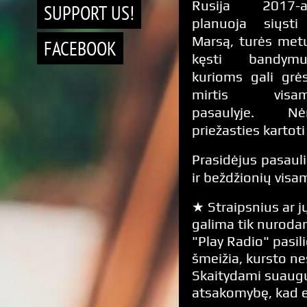
Rusija 2017-a
SUPPORT US!
planuoja siųsti
Marsą, turės met
FACEBOOK
kęsti bandymu
kurioms gali grės
mirtis visa
pasaulyje. Nė
priežasties karto
Prasidėjus pasau
ir beždžionių visa
★ Straipsnius ar jų
galima tik nurodan
"Play Radio" pasili
šmeižia, kursto n
Skaitydami suaugus
atsakomybę, kad 