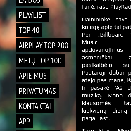
fanė, rašo PlayRadi
PLAYLIST
Dainininkė savo 
kolegę apie tai pa
TOP 40
Per „Billboar
Music A
AIRPLAY TOP 200
apdovanojimu
asmeniškai 
METŲ TOP 100
pasikalbėjo s
Pastaroji dabar p
APIE MUS
atėjo pas mane, iš
ir pasakė ‘Aš d
PRIVATUMAS
muziką. Mano d
klausomės ta
KONTAKTAI
kiekvieną dieną
pagal jas“.
APP
Tarp kitko, Meg