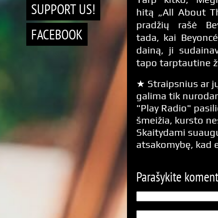
SUPPORT US!
hitą „All About T
pradžių rašė Bey
FACEBOOK
tada, kai Beyonc
dainą, ji sudainav
tapo tarptautine ž
★ Straipsnius ar jų
galima tik nurodan
"Play Radio" pasili
šmeižia, kursto n
Skaitydami suaugus
atsakomybę, kad 
Parašykite komen