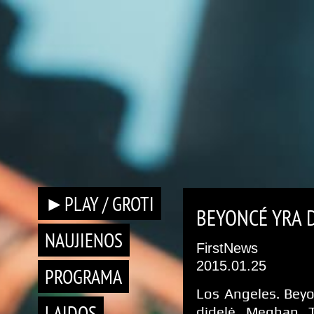
►PLAY / GROTI
BEYONCÉ YRA 
NAUJIENOS
FirstNews
2015.01.25
PROGRAMA
Los Angeles. Beyo
LAIDOS
didelė Meghan T