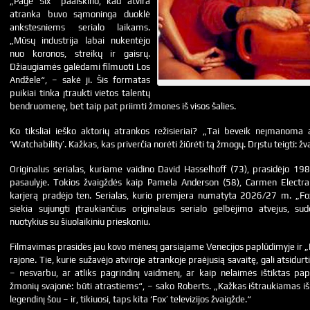
„Page Six“ paaiškino, kad atvira
atranka buvo sąmoninga duoklė
ankstesniems serialo laikams.
„Mūsų industrija labai nukentėjo
nuo koronos, streikų ir gaisrų.
Džiaugiamės galėdami filmuoti Los
Andžele“, – sakė ji. Šis formatas
puikiai tinka įtraukti vietos talentų
bendruomenę, bet taip pat priimti žmones iš visos šalies.
Ko tiksliai ieško aktorių atrankos režisieriai? „Tai beveik neįmanoma a
‘Watchability’. Kažkas, kas priverčia norėti žiūrėti tą žmogų. Drįstu teigti: 
Originalus serialas, kuriame vaidino David Hasselhoff (73), prasidėjo 198
pasaulyje. Tokios žvaigždės kaip Pamela Anderson (58), Carmen Electr
karjerą pradėjo ten. Serialas, kurio premjera numatyta 2026/27 m. „Fox“
siekia sujungti įtraukiančius originalaus serialo gelbėjimo atvejus, su
nuotykius su šiuolaikiniu prieskoniu.
Filmavimas prasidės jau kovo mėnesį garsiajame Venecijos paplūdimyje ir „F
rajone. Tie, kurie sužavėjo atviroje atrankoje praėjusią savaitę, gali atsidur
– nesvarbu, ar atliks pagrindinį vaidmenį, ar kaip nelaimės ištiktas pap
žmonių svajonė: būti atrastiems“, – sako Roberts. „Kažkas ištraukiamas iš
legendinį šou – ir, tikiuosi, taps kita ‘Fox’ televizijos žvaigžde.“