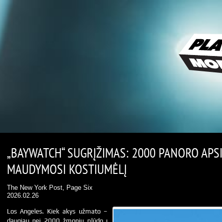
„BAYWATCH“ SUGRĮŽIMAS: 2000 PANORO APS
MAUDYMOSI KOSTIUMĖLĮ
The New York Post, Page Six
2026.02.26
Los Angeles. Kiek akys užmato –
daugiau nei 2000 žmonių plūdo į