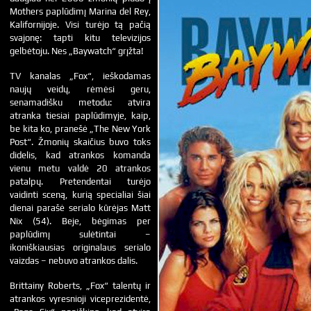
Mothers paplūdimį Marina del Rey,
Kalifornijoje. Visi turėjo tą pačią
svajonę: tapti kitu televizijos
gelbėtoju. Nes „Baywatch“ grįžta!
TV kanalas „Fox“, ieškodamas
naujų veidų, rėmėsi geru,
senamadišku metodu: atvira
atranka tiesiai paplūdimyje, kaip,
be kita ko, pranešė „The New York
Post“. Žmonių skaičius buvo toks
didelis, kad atrankos komanda
vienu metu valdė 20 atrankos
patalpų. Pretendentai turėjo
vaidinti sceną, kurią specialiai šiai
dienai parašė serialo kūrėjas Matt
Nix (54). Beje, bėgimas per
paplūdimį sulėtintai –
ikoniškiausias originalaus serialo
vaizdas – nebuvo atrankos dalis.
Brittainy Roberts, „Fox“ talentų ir
atrankos vyresnioji viceprezidentė,