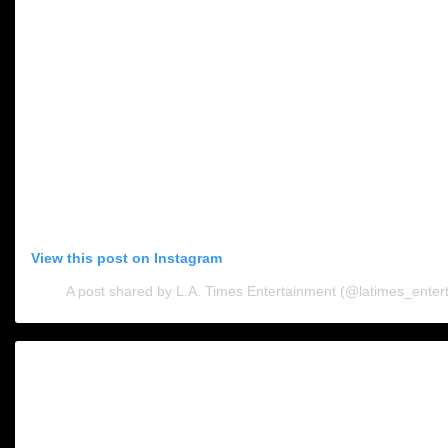
View this post on Instagram
A post shared by L.A. Times Entertainment (@latimes_enter