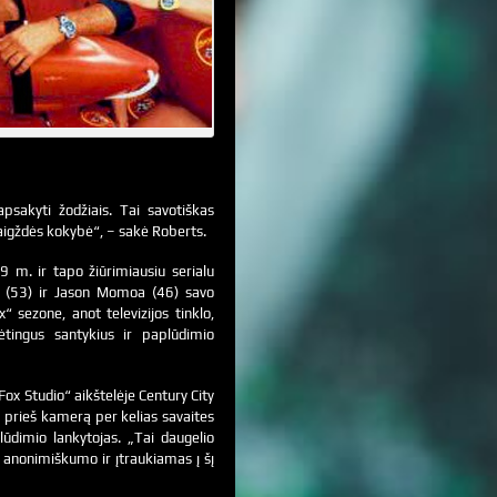
psakyti žodžiais. Tai savotiškas
žvaigždės kokybė“, – sakė Roberts.
9 m. ir tapo žiūrimiausiu serialu
a (53) ir Jason Momoa (46) savo
 sezone, anot televizijos tinklo,
dėtingus santykius ir paplūdimio
ox Studio“ aikštelėje Century City
ti prieš kamerą per kelias savaites
lūdimio lankytojas. „Tai daugelio
 anonimiškumo ir įtraukiamas į šį