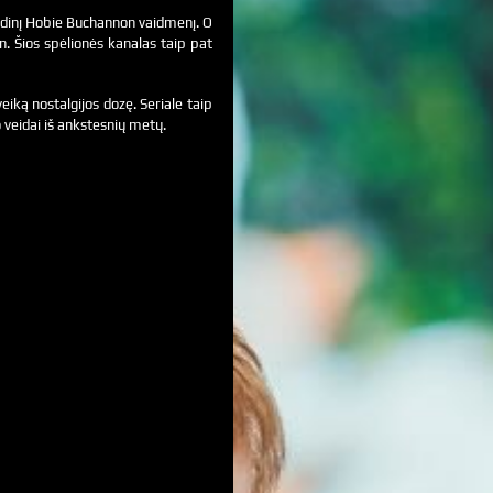
indinį Hobie Buchannon vaidmenį. O
. Šios spėlionės kanalas taip pat
iką nostalgijos dozę. Seriale taip
 veidai iš ankstesnių metų.