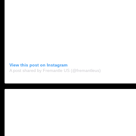
View this post on Instagram
A post shared by Fremantle US (@fremantleus)