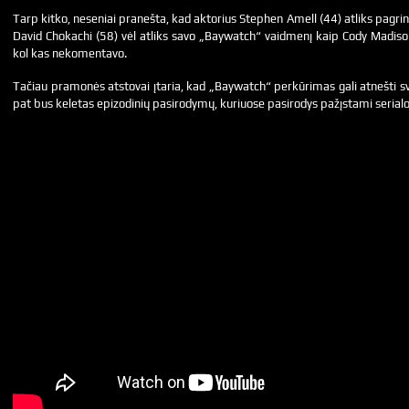
Tarp kitko, neseniai pranešta, kad aktorius Stephen Amell (44) atliks pagr
David Chokachi (58) vėl atliks savo „Baywatch“ vaidmenį kaip Cody Madison
kol kas nekomentavo.
Tačiau pramonės atstovai įtaria, kad „Baywatch“ perkūrimas gali atnešti sve
pat bus keletas epizodinių pasirodymų, kuriuose pasirodys pažįstami serialo