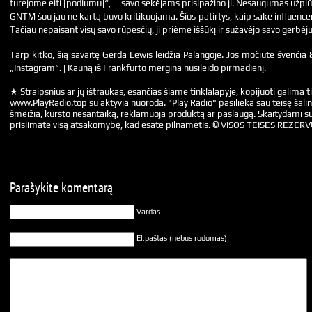
turėjome eiti [podiumu]“, – savo sekėjams prisipažino ji. Nesaugumas užplūdo
GNTM šou jau ne kartą buvo kritikuojama. Šios patirtys, kaip sakė influence
Tačiau nepaisant visų savo rūpesčių, ji priėmė iššūkį ir sužavėjo savo gerbėj
Tarp kitko, šią savaitę Gerda Lewis leidžia Palangoje. Jos močiutė švenčia 8
„Instagram“. Į Kauną iš Frankfurto mergina nusileido pirmadienį.
★ Straipsnius ar jų ištraukas, esančias šiame tinklalapyje, kopijuoti galima ti
www.PlayRadio.top su aktyvia nuoroda. "Play Radio" pasilieka sau teisę šalin
šmeižia, kursto nesantaiką, reklamuoja produktą ar paslaugą. Skaitydami su
prisiimate visą atsakomybę, kad esate pilnametis. © VISOS TEISĖS REZER
Parašykite komentarą
Vardas
El.paštas (nebus rodomas)