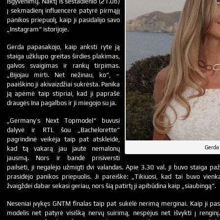
išgyvenimų. Naktį iš šeštadienio (21.06)
į sekmadienį influencerė patyrė pirmąjį
panikos priepuolį, kaip ji pasidalijo savo
„Instagram“ istorijoje.
Gerda papasakojo, kaip anksti ryte ją
staiga užklupo greitas širdies plakimas,
galvos svaigimas ir rankų tirpimas.
„Bijojau mirti. Net nežinau, ko“, –
paaiškino ji akivaizdžiai sukrėsta. Panika
ją apėmė taip stipriai, kad ji paprašė
draugės Ina pagalbos ir ji miegojo su ja.
„Germany’s Next Topmodel“ buvusi
dalyvė ir RTL šou „Bachelorette“
pagrindinė veikėja taip pat atskleidė,
Gerda
kad tą vakarą jau jautė nemalonų
jausmą. Nors ir bandė prisiversti
pailsėti, ji negalėjo užmigti dvi valandas. Apie 3.30 val. ji buvo staiga pa
prasidėjo panikos priepuolis. Ji pareiškė: „Tikiuosi, kad tai buvo vien
žvaigždei dabar sekasi geriau, nors šią patirtį ji apibūdina kaip „siaubingą“.
Neseniai įvykęs GNTM finalas taip pat sukėlė nerimą merginai. Kaip ji pasa
modelis net patyrė visišką nervų suirimą, nespėjus net išvykti į renginį