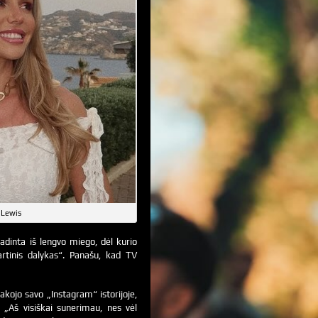
 Lewis
žadinta iš lengvo miego, dėl kurio
kartinis dalykas“. Panašu, kad TV
kojo savo „Instagram“ istorijoje,
. „Aš visiškai sunerimau, nes vėl