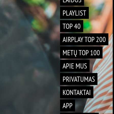
PLAYLIST
TOP 40
AIRPLAY TOP 200
METŲ TOP 100
APIE MUS
PRIVATUMAS
KONTAKTAI
APP