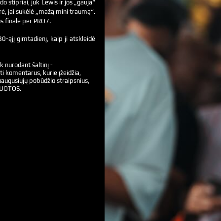
 stipriai, juk Lewis ir jos „gauja“
rė, jai sukėlė „mažą mini traumą“.
us finale per PRO7.
0-ąjį gimtadienį, kaip ji atskleidė
k nurodant šaltinį -
ti komentarus, kurie įžeidžia,
augusiųjų pobūdžio straipsnius,
VUOTOS.