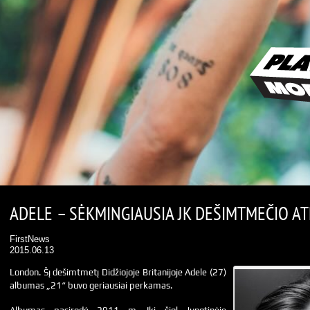
ADELE – SĖKMINGIAUSIA JK DEŠIMTMEČIO AT
FirstNews
2015.06.13
London. Šį dešimtmetį Didžiojoje Britanijoje Adele (27)
albumas „21“ buvo geriausiai perkamas.