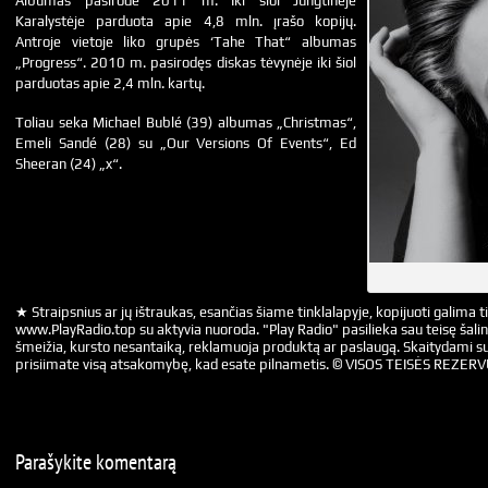
Albumas pasirodė 2011 m. Iki šiol Jungtinėje
Karalystėje parduota apie 4,8 mln. įrašo kopijų.
Antroje vietoje liko grupės ‘Tahe That“ albumas
„Progress“. 2010 m. pasirodęs diskas tėvynėje iki šiol
parduotas apie 2,4 mln. kartų.
Toliau seka Michael Bublé (39) albumas „Christmas“,
Emeli Sandé (28) su „Our Versions Of Events“, Ed
Sheeran (24) „x“.
★ Straipsnius ar jų ištraukas, esančias šiame tinklalapyje, kopijuoti galima ti
www.PlayRadio.top su aktyvia nuoroda. "Play Radio" pasilieka sau teisę šalin
šmeižia, kursto nesantaiką, reklamuoja produktą ar paslaugą. Skaitydami su
prisiimate visą atsakomybę, kad esate pilnametis. © VISOS TEISĖS REZER
Parašykite komentarą