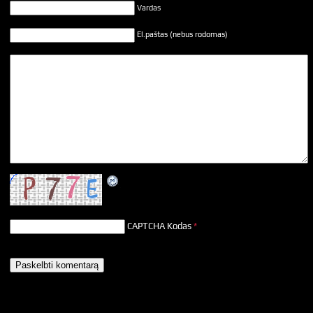
Vardas
El.paštas (nebus rodomas)
CAPTCHA Kodas
*