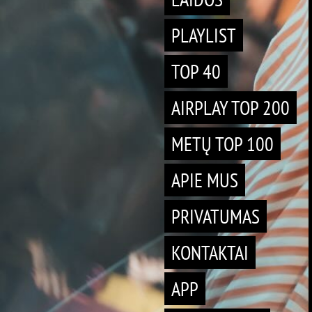
PLAYLIST
TOP 40
AIRPLAY TOP 200
METŲ TOP 100
APIE MUS
PRIVATUMAS
KONTAKTAI
APP