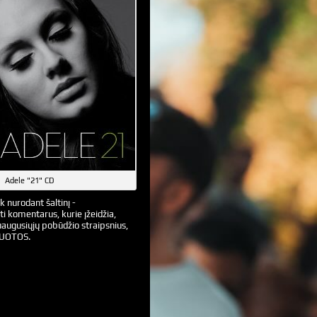
Adele "21" CD
k nurodant šaltinį -
ti komentarus, kurie įžeidžia,
augusiųjų pobūdžio straipsnius,
VUOTOS.