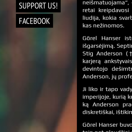
neišmatuojama“, –
SUPPORT US!
retai kreipdavosi
liudija, kokia sva
FACEBOOK
kas nežinomos.
Görel Hanser ist
išgarsėjimą. Sept
Stig Anderson (†
karjerą ankstyvai
devintojo dešimt
Anderson, jų profes
Ji liko ir tapo vad
imperijoje, kurią k
ką Anderson prad
diskretiškai, ištiki
Görel Hanser buvo