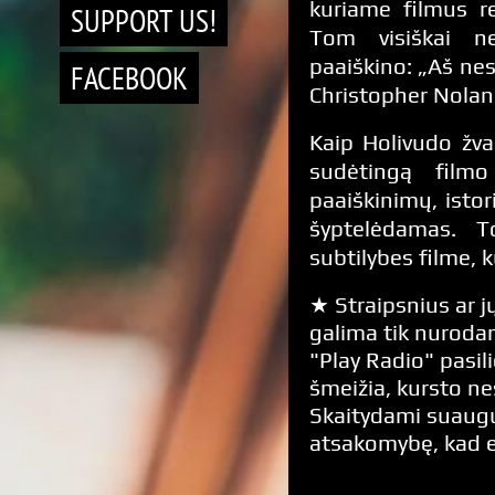
kuriame filmus r
SUPPORT US!
Tom visiškai ne
paaiškino: „Aš nesu
FACEBOOK
Christopher Nolan 
Kaip Holivudo žva
sudėtingą filmo
paaiškinimų, istor
šyptelėdamas. T
subtilybes filme, 
★ Straipsnius ar jų
galima tik nurodan
"Play Radio" pasili
šmeižia, kursto n
Skaitydami suaugus
atsakomybę, kad 