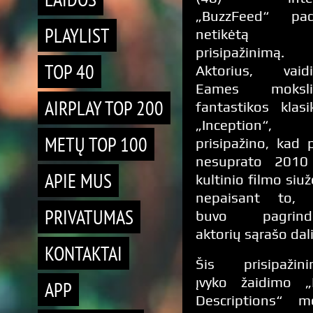
„BuzzFeed“ pad
PLAYLIST
netikėtą
prisipažinimą.
TOP 40
Aktorius, vaidi
Eames moksli
AIRPLAY TOP 200
fantastikos klasi
„Inception“,
METŲ TOP 100
prisipažino, kad 
nesuprato 2010
APIE MUS
kultinio filmo siuž
nepaisant to, 
PRIVATUMAS
buvo pagrindi
aktorių sąrašo dali
KONTAKTAI
Šis prisipažini
įvyko žaidimo „
APP
Descriptions“ m