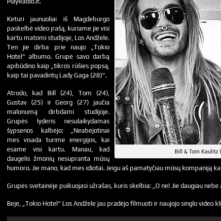
PlayRadio.lt.
Keturi jaunuoliai iš Magdeburgo
paskelbė video įrašą, kuriame jie visi
kartu matomi studijoje, Los Andžele.
Ten jie dirba prie naujo „Tokio
Hotel“ albumo. Grupė savo darbą
apibūdino kaip „tikros rūšies popsą,
kaip tai pavadintų Lady Gaga (28)“.
Atrodo, kad Bill (24), Tom (24),
Gustav (25) ir Georg (27) jaučia
malonumą dirbdami studijoje.
Grupės lyderis nesulaikydamas
šypsenos kalbėjo: „Neabejotinai
mes visada turime energijos, kai
esame visi kartu. Manau, kad
Bill & Tom Kaulitz 
daugelis žmonių nesupranta mūsų
humoro. Jie mano, kad mes idiotai. Jeigu aš pamatyčiau mūsų kompaniją kart
Grupės svetainėje puikuojasi užrašas, kuris skelbia: „O ne! Jie daugiau nebe 
Beje, „Tokio Hotel“ Los Andžele jau pradėjo filmuoti ir naujojo singlo video k