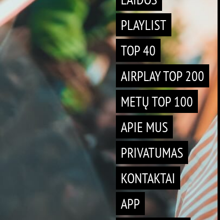
PLAYLIST
TOP 40
AIRPLAY TOP 200
METŲ TOP 100
APIE MUS
PRIVATUMAS
KONTAKTAI
APP