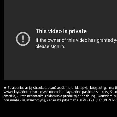
★ Straipsnius ar jų ištraukas, esančias šiame tinklalapyje, kopijuoti galima ti
www.PlayRadio.top su aktyvia nuoroda. "Play Radio" pasilieka sau teisę šalin
šmeižia, kursto nesantaiką, reklamuoja produktą ar paslaugą. Skaitydami su
prisiimate visą atsakomybę, kad esate pilnametis. © VISOS TEISĖS REZER