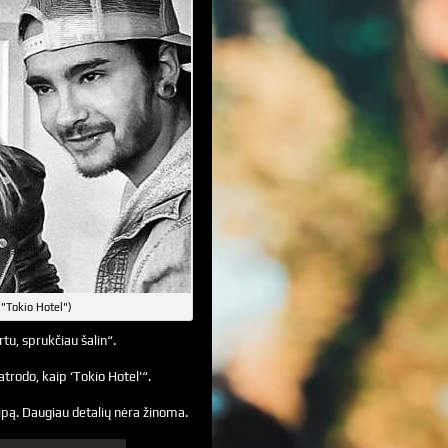
("Tokio Hotel")
u, sprukčiau šalin“.
atrodo, kaip ‘Tokio Hotel'“.
lipą. Daugiau detalių nėra žinoma.