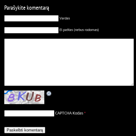
Parašykite komentarą
Vardas
El.paštas (nebus rodomas)
CAPTCHA Kodas
*