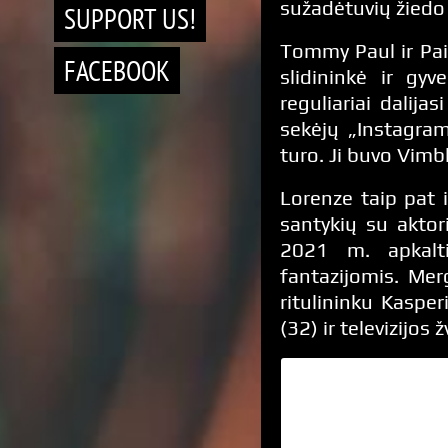
sužadėtuvių žiedo
SUPPORT US!
Tommy Paul ir Pai
FACEBOOK
slidininkė ir gy
reguliariai dalij
sekėjų „Instagram“
turo. Ji buvo Vimb
Lorenze taip pat 
santykių su aktor
2021 m. apkalti
fantazijomis. Mer
ritulininku Kaspe
(32) ir televizijos