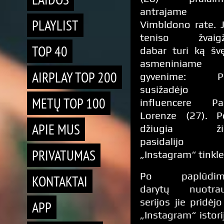
antrajame
PLAYLIST
Vimbldono rate. 
teniso žvaig
TOP 40
dabar turi ką švę
asmeniniame
AIRPLAY TOP 200
gyvenime: Pa
susižadėjo 
METŲ TOP 100
influencere Pa
Lorenze (27). P
APIE MUS
džiugia žin
pasidalijo
PRIVATUMAS
„Instagram“ tinkle
Po paplūdimy
KONTAKTAI
darytų nuotra
serijos jie pridė
APP
„Instagram“ istori