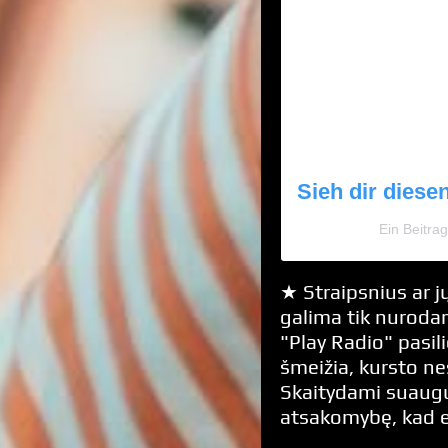
Sieh dir diese
Ein Beitra
★ Straipsnius ar jų
galima tik nurodan
"Play Radio" pasili
šmeižia, kursto n
Skaitydami suaugus
atsakomybę, kad 