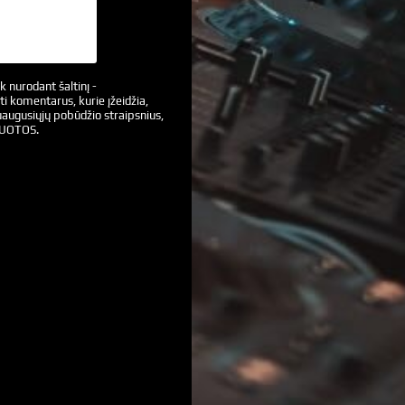
k nurodant šaltinį -
ti komentarus, kurie įžeidžia,
augusiųjų pobūdžio straipsnius,
VUOTOS.