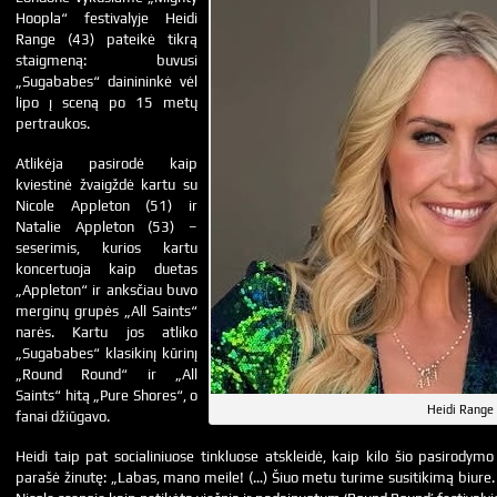
Hoopla“ festivalyje Heidi
Range (43) pateikė tikrą
staigmeną: buvusi
„Sugababes“ dainininkė vėl
lipo į sceną po 15 metų
pertraukos.
Atlikėja pasirodė kaip
kviestinė žvaigždė kartu su
Nicole Appleton (51) ir
Natalie Appleton (53) –
seserimis, kurios kartu
koncertuoja kaip duetas
„Appleton“ ir anksčiau buvo
merginų grupės „All Saints“
narės. Kartu jos atliko
„Sugababes“ klasikinį kūrinį
„Round Round“ ir „All
Saints“ hitą „Pure Shores“, o
Heidi Range
fanai džiūgavo.
Heidi taip pat socialiniuose tinkluose atskleidė, kaip kilo šio pasirodymo
parašė žinutę: „Labas, mano meile! (…) Šiuo metu turime susitikimą biure. 