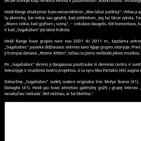
Nicole scenoje kaip netikėta viešnia ir padainuotum ‘Round Round’ festivaly
Heidi Range atsakymas buvo vienareikšmis: „Man labai patiktų!“. Vėliau ji 
tų akimirkų, kai reikia sau įgnybti, kad įsitikintum, jog tai tikrai vyksta. F
„Mums reikia, kad grįžtum į sceną“, – reikalavo daugelis. Kiti komentavo, ka
ir kad „Sugababes“ jos labai trūksta.
Heidi Range buvo grupės narė nuo 2001 iki 2011 m., tapdama antrosi
„Sugababes“ pasiekė didžiausios sėkmės savo ilgoje grupės istorijoje. Prie
ji trumpai dainavo „Atomic Kitten“, tačiau su jomis neišleido jokios muzikos.
Po „Sugababes“ iširimo ji daugiausia pasitraukė iš dėmesio centro ir susi
televizijoje ir muzikinio teatro projektus. Ji su vyru Alex Partakis (46) augina 
Dabartinę „Sugababes“ sudėtį sudaro originalus trio: Mutya Buena (41),
Donaghy (41). Heidi jau buvo atmetusi galimybę grįžti į grupę intervi
nesakyčiau ‘niekada’. Bet nežinau, ar tai tikėtina.“