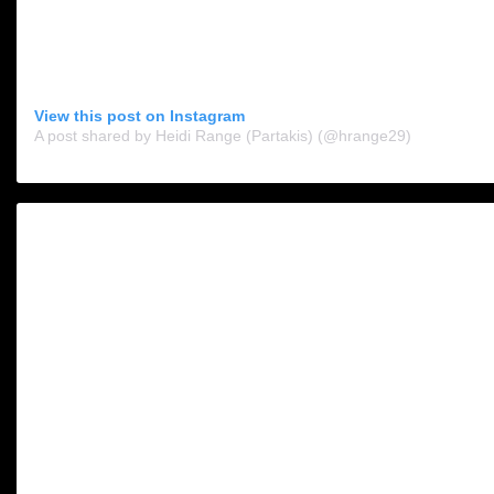
View this post on Instagram
A post shared by Heidi Range (Partakis) (@hrange29)