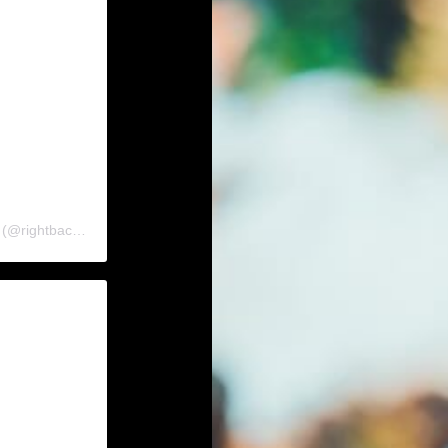
A post shared by Right Back At Ya! The 2000s Pop Music Podcast (@rightbackpod)