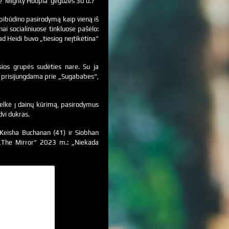
je ‘Mighty Hoopla’ gegužės 30 d.?“
apibūdino pasirodymą kaip vieną iš
anai socialiniuose tinkluose pašėlo:
d Heidi buvo „tiesiog neįtikėtina“
os grupės sudėties nare. Su ja
š prisijungdama prie „Sugababes“,
telkė į dainų kūrimą, pasirodymus
dvi dukras.
 Keisha Buchanan (41) ir Siobhan
u „The Mirror“ 2023 m.: „Niekada