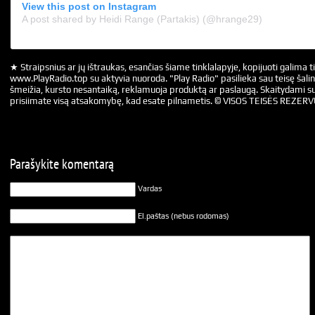
View this post on Instagram
A post shared by Heidi Range (Partakis) (@hrange29)
★ Straipsnius ar jų ištraukas, esančias šiame tinklalapyje, kopijuoti galima ti
www.PlayRadio.top su aktyvia nuoroda. "Play Radio" pasilieka sau teisę šalin
šmeižia, kursto nesantaiką, reklamuoja produktą ar paslaugą. Skaitydami su
prisiimate visą atsakomybę, kad esate pilnametis. © VISOS TEISĖS REZER
Parašykite komentarą
Vardas
El.paštas (nebus rodomas)