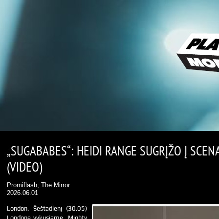
„SUGABABES“: HEIDI RANGE SUGRĮŽO Į SCEN
(VIDEO)
Promiflash, The Mirror
2026.06.01
London. Šeštadienį (30.05)
Londone vykusiame „Mighty