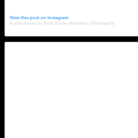
View this post on Instagram
A post shared by Heidi Range (Partakis) (@hrange29)