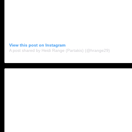
View this post on Instagram
A post shared by Heidi Range (Partakis) (@hrange29)