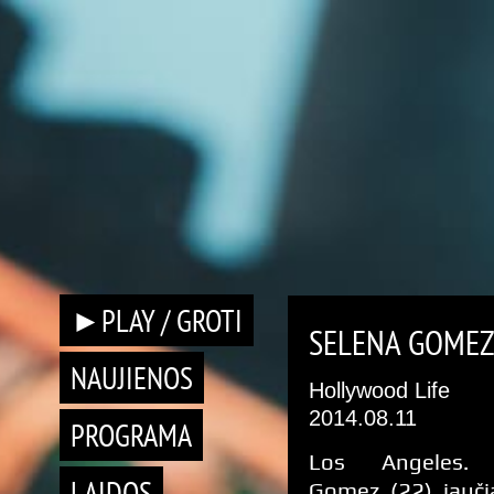
►PLAY / GROTI
SELENA GOMEZ 
NAUJIENOS
Hollywood Life
2014.08.11
PROGRAMA
Los Angeles. 
LAIDOS
Gomez (22) jaučia