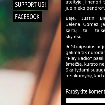
ateityje ji nenori 
SUPPORT US!
juo nieko bendro“
FACEBOOK
Beje, Justin Bi
Selena Gomez j
kartų tai taikė
skyrėsi.
★ Straipsnius ar jų
galima tik nurodan
"Play Radio" pasili
šmeižia, kursto n
Skaitydami suaugus
atsakomybę, kad 
Parašykite komen