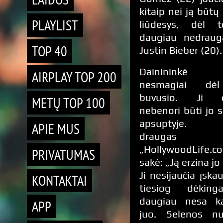
kitaip nei ją būt
PLAYLIST
liūdesys, dėl 
daugiau nedraug
TOP 40
Justin Bieber (20).
Dainininkė ja
AIRPLAY TOP 200
nesmagiai dė
buvusio. Ji d
METŲ TOP 100
nebenori būti jo 
apsuptyje. S
APIE MUS
draugas
„HollywoodLife.c
PRIVATUMAS
sakė: „Ją erzina jo
Ji nesijaučia įskau
KONTAKTAI
tiesiog dėking
daugiau nesa k
APP
juo. Selenos n