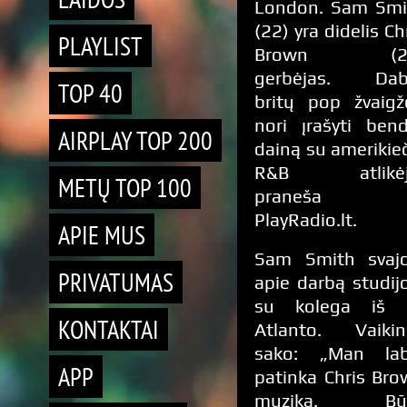
London. Sam Smi
(22) yra didelis Ch
PLAYLIST
Brown (2
gerbėjas. Dab
TOP 40
britų pop žvaigž
nori įrašyti ben
AIRPLAY TOP 200
dainą su amerikie
R&B atlikėj
METŲ TOP 100
praneša
PlayRadio.lt.
APIE MUS
Sam Smith svajo
PRIVATUMAS
apie darbą studij
su kolega iš 
KONTAKTAI
Atlanto. Vaikin
sako: „Man lab
APP
patinka Chris Br
muzika. Bū