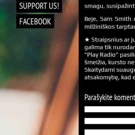
SUPPORT US!
smagu, susipažinti
Beje, Sam Smith 
FACEBOOK
milžiniškos tarpta
★ Straipsnius ar jų
galima tik nurodan
"Play Radio" pasili
šmeižia, kursto n
Skaitydami suaugus
atsakomybę, kad 
Parašykite komen