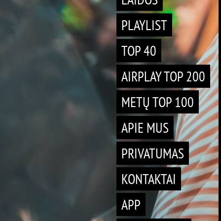
PLAYLIST
TOP 40
AIRPLAY TOP 200
METŲ TOP 100
APIE MUS
PRIVATUMAS
KONTAKTAI
APP