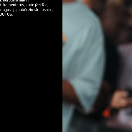
k nurodant šaltinį -
ti komentarus, kurie įžeidžia,
augusiųjų pobūdžio straipsnius,
VUOTOS.