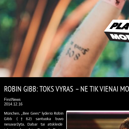
ROBIN GIBB: TOKS VYRAS – NE TIK VIENAI MO
FirstNews
2014.12.16
München. „Bee Gees“ lyderio Robin
Gibb (†62) santuoka buvo
nesuvaržyta. Dabar tai atskleidė