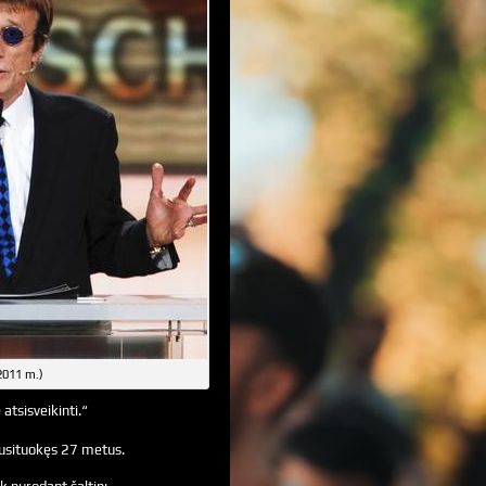
2011 m.)
tsisveikinti.“
 susituokęs 27 metus.