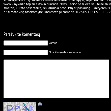
★ Straipsnius ar jų ištraukas, esančias šiame tinklalapyje, kopijuoti galima ti
www.PlayRadio.top su aktyvia nuoroda. "Play Radio" pasilieka sau teisę šalin
šmeižia, kursto nesantaiką, reklamuoja produktą ar paslaugą. Skaitydami su
prisiimate visą atsakomybę, kad esate pilnametis. © VISOS TEISĖS REZER
Parašykite komentarą
Vardas
El.paštas (nebus rodomas)