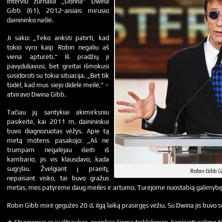
interviu žurnalui „Donna“ Dwina
Gibb (61), 2012-aisiais mirusio
dainininko našlė.
Ji sako: „Teko anksti patirti, kad
tokio vyro kaip Robin negaliu aš
viena apturėti.“ Iš pradžių ji
pavyduliavusi, bet greitai išmokusi
susidoroti su tokia situacija. „Bet tik
todėl, kad mus siejo didelė meilė,“ –
atviravo Dwina Gibb.
Tačiau jų santykiai akimirksniu
pasikeitė, kai 2011 m. dainininkui
buvo diagnozuotas vėžys. Apie tą
metą moteris pasakojo: „Aš nė
trumpam negalėjau išeiti iš
kambario, jis vis klausdavo, kada
sugrįšiu. Žvelgiant į praeitį,
Robin Gibb (
nepaisant visko, tai buvo gražus
metas, mes patyrėme daug meilės ir artumo. Turėjome nuostabią galimybę a
Robin Gibb mirė gegužės 20 d. ilgą laiką prasirgęs vėžiu. Su Dwina jis buvo