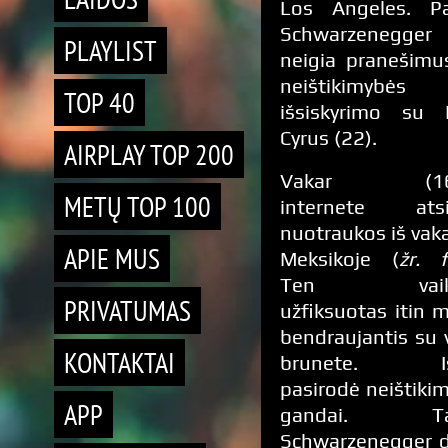
Los Angeles. Pa
Schwarzenegger 
PLAYLIST
neigia pranešimu
neištikimybė
TOP 40
išsiskyrimo su 
Cyrus (22).
AIRPLAY TOP 200
Vakar (16.
METŲ TOP 100
internete atsi
nuotraukos iš vaka
APIE MUS
Meksikoje (
žr. 
Ten vaiki
PRIVATUMAS
užfiksuotas itin me
bendraujantis su 
KONTAKTAI
brunete. Iš
pasirodė neištiki
APP
gandai. Tač
Schwarzenegger 