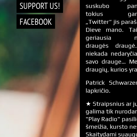
SUPPORT US!
suskubo pane
tokius gand
FACEBOOK
„Twitter“ jis paraš
Dieve mano. Tai
geriausia m
draugės draugė
niekada nedaryči
savo drauge… Merg
draugių, kurios yr
Patrick Schwarz
lapkričio.
★ Straipsnius ar jų
galima tik nurodan
"Play Radio" pasili
šmeižia, kursto n
Skaitydami suaugus