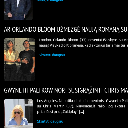
AR ORLANDO BLOOM UŽMEZGĖ NAUJĄ ROMANĄ SU
London. Orlando Bloom (37) neseniai išsiskyrė su vi
naują! PlayRadio.lt praneša, kad aktorius tariamai turi n
Skaityti daugiau
GWYNETH PALTROW NORI SUSIGRĄŽINTI CHRIS MA
Los Angeles. Nepatikrintais duomenimis, Gwyneth Paltr
su Chris Martin (37). PlayRadio.lt rašo, jog aktorė 
prisirišusi prie „Coldplay“ […]
Skaityti daugiau