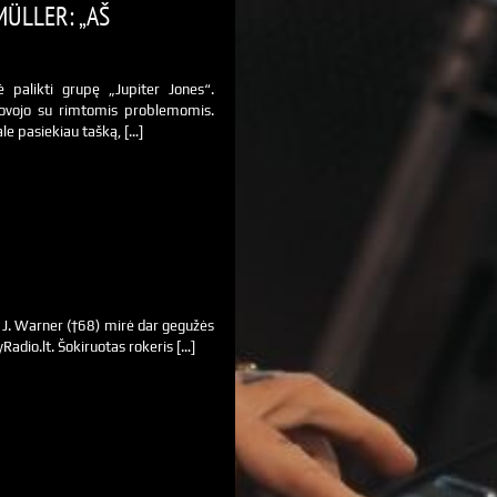
MÜLLER: „AŠ
ė palikti grupę „Jupiter Jones“.
 kovojo su rimtomis problemomis.
le pasiekiau tašką, […]
 J. Warner (†68) mirė dar gegužės
Radio.lt. Šokiruotas rokeris […]