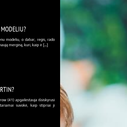
 MODELIU?
enu modeliu, o dabar, regis, rado
aują merginą, kuri, kaip ir […]
RTIN?
ow (41) apgailestauja išsiskyrusi
tariamai suvokė, kaip stipriai ji