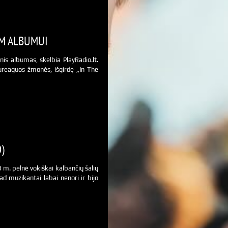
AM ALBUMUI
is albumas, skelbia PlayRadio.lt.
sureaguos žmonės, išgirdę „In The
)
 m. pelnė vokiškai kalbančių šalių
kad muzikantai labai nenori ir bijo