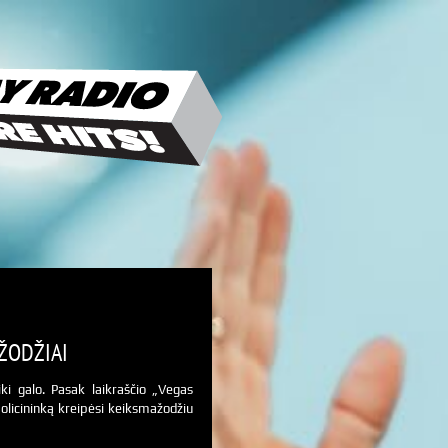
 ŽODŽIAI
ki galo. Pasak laikraščio „Vegas
olicininką kreipėsi keiksmažodžiu