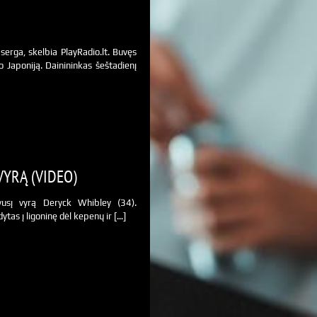
rga, skelbia PlayRadio.lt. Buvęs
o Japoniją. Dainininkas šeštadienį
VYRĄ (VIDEO)
vusį vyrą Deryck Whibley (34).
tas į ligoninę dėl kepenų ir […]