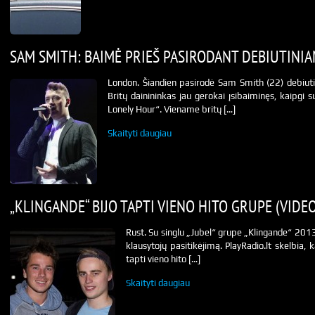
SAM SMITH: BAIMĖ PRIEŠ PASIRODANT DEBIUTINI
London. Šiandien pasirodė Sam Smith (22) debiutin
Britų dainininkas jau gerokai įsibaiminęs, kaipgi 
Lonely Hour“. Viename britų […]
Skaityti daugiau
„KLINGANDE“ BIJO TAPTI VIENO HITO GRUPE (VIDEO
Rust. Su singlu „Jubel“ grupe „Klingande“ 2013
klausytojų pasitikėjimą. PlayRadio.lt skelbia, 
tapti vieno hito […]
Skaityti daugiau