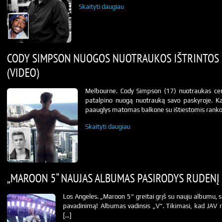
Skaityti daugiau
CODY SIMPSON NUOGOS NUOTRAUKOS IŠTRINTOS I
(VIDEO)
Melbourne. Cody Simpson (17) nuotraukas cen
patalpino nuogą nuotrauką savo paskyroje. Kai
paauglys matomas balkone su ištiestomis ranko
Skaityti daugiau
„MAROON 5“ NAUJAS ALBUMAS PASIRODYS RUDENĮ
Los Angeles. „Maroon 5“ greitai grįš su nauju albumu, sk
pavadinimą! Albumas vadinsis „V“. Tikimasi, kad JAV r
[…]