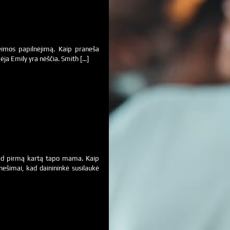
eimos papilnėjimą. Kaip praneša
bėja Emily yra nėščia. Smith […]
 kad pirmą kartą tapo mama. Kaip
nešimai, kad dainininkė susilaukė