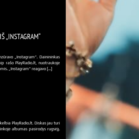
Š „INSTAGRAM“
zūravo „Instagram“. Dainininkas
p rašo PlayRadio.lt, nuotraukoje
mis. „Instagram“ reagavo […]
elbia PlayRadio.lt. Diskas jau turi
inkoje albumas pasirodys rugsėjį.