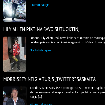
Skaityti daugiau
LILY ALLEN PIKTINA SAVO SUTUOKTINĮ
London. Lily Allen (29) neva kelia sutuoktinio apmaudą.
nelabai prie širdies dainininkės gyvenimo būdas. Jo many
Skaityti daugiau
MORRISSEY NEIGIA TURĮS „TWITTER“ SĄSKAITĄ
London. Morrissey (54) paneigė turįs „Twitter“ sąskait
dabar muzikos atlikėjas pasakė, kad jis tikrai nėra pas
tai jis […]
Skaityti daugiau