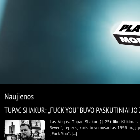
Naujienos
TUPAC SHAKUR: „FUCK YOU“ BUVO PASKUTINIAI JO
Las Vegas. Tupac Shakur (†25) liko ištikimas i
Seven“, reperis, kuris buvo nušautas 1996 m., į p
„Fuck You“. […]