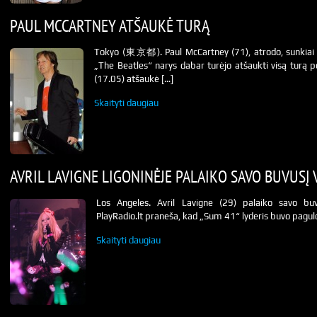
PAUL MCCARTNEY ATŠAUKĖ TURĄ
Tokyo (東京都). Paul McCartney (71), atrodo, sunkiai se
„The Beatles“ narys dabar turėjo atšaukti visą turą p
(17.05) atšaukė […]
Skaityti daugiau
AVRIL LAVIGNE LIGONINĖJE PALAIKO SAVO BUVUSĮ 
Los Angeles. Avril Lavigne (29) palaiko savo bu
PlayRadio.lt praneša, kad „Sum 41“ lyderis buvo paguldy
Skaityti daugiau