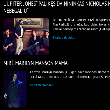
„JUPITER JONES“ PALIKĘS DAINININKAS NICHOLAS 
NEBEGALIU“
Berlin. Nicholas Müller (32) nusprend
PlayRadio.lt praneša, kad dainininkas
Laiške gerbėjams Nicholas rašo: „Galų ga
Skaityti daugiau
MIRĖ MARILYN MANSON MAMA
Canton. Marilyn Manson (45) gedi savo motinos. Barbara
13 d. Moters mirties priežastis – demencija, praneša Play
Skaityti daugiau