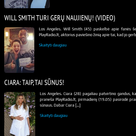
WILL SMITH TURI GERŲ NAUJIENŲ! (VIDEO)
Los Angeles. Will Smith (45) paskelbė apie fanės š
PlayRadio.lt, aktorius paviešino žinią apie tai, kad jo ger
Skaityti daugiau
CIARA: TAIP, TAI SŪNUS!
Los Angeles. Ciara (28) pagaliau patvirtino gandus,
praneša PlayRadio.lt, pirmadienį (19.05) pasirodė pra
sūnaus. Dabar Ciara […]
Skaityti daugiau