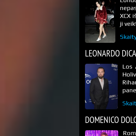
nepas
XCX i
ji vei
Skait
LEONARDO DICA
Los 
Holi
Riha
pane
Skai
DOMENICO DOLC
Roma