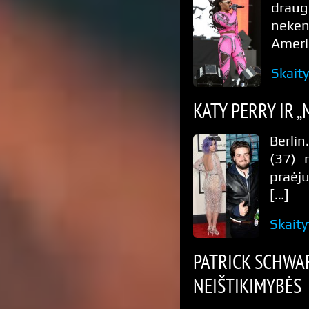
draug
neken
Amerik
Skait
KATY PERRY IR 
Berlin
(37) 
praėj
[…]
Skaity
PATRICK SCHWA
NEIŠTIKIMYBĖS