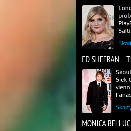
Lon
prob
Play
Šalti
Skai
ED SHEERAN – 
Seoul
Šiek 
vieno
Fanas
Skait
MONICA BELLUCI