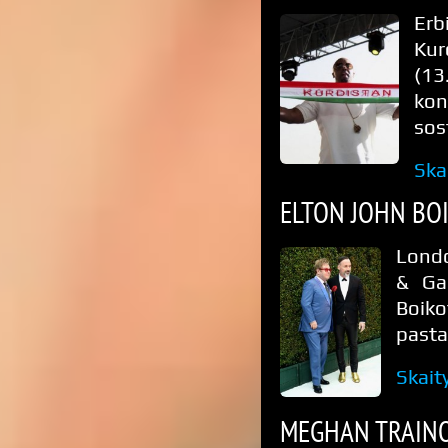
Erb
Kur
(1
kon
sos
Ska
ELTON JOHN BO
Londo
& Gab
Boiko
pasta
Skait
MEGHAN TRAINO