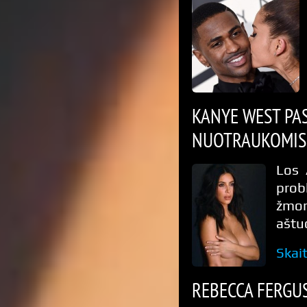
KANYE WEST PA
NUOTRAUKOMIS 
Los 
prob
žmon
aštu
Skai
REBECCA FERGU