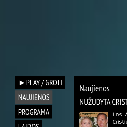
►PLAY / GROTI
Naujienos
NAUJIENOS
NUŽUDYTA CRIST
PROGRAMA
Los 
Crist
LAIDOS