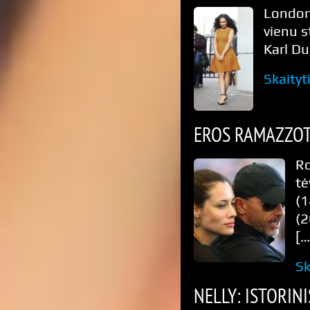
London
vienu s
Karl Du
Skaityt
EROS RAMAZZOT
R
tė
(1
(2
[…
Sk
NELLY: ISTORIN