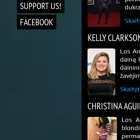
SUPPORT US!
dukra
FACEBOOK
Skait
KELLY CLARKSO
Los An
dainą 
daini
žavėjim
Skaity
CHRISTINA AGU
Los A
blondi
perma