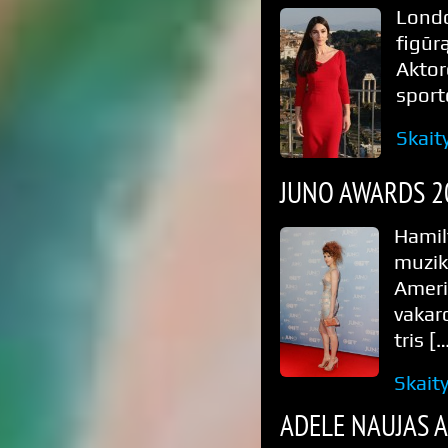
Londo
figūr
Aktor
sport
Skait
JUNO AWARDS 2
Hamil
muzi
Ameri
vakaro
tris [
Skait
ADELE NAUJAS 