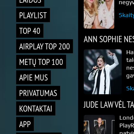
negyv
PLAYLIST
Skait
TOP 40
ANN SOPHIE NE
AIRPLAY TOP 200
Ha
METŲ TOP 100
ta
ne
APIE MUS
ga
Sk
PRIVATUMAS
JUDE LAW VĖL T
KONTAKTAI
Lond
APP
Play
patv