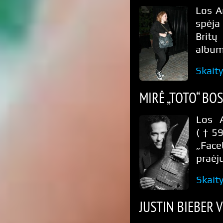
Los A
spėja
Britų
albumą
Skait
MIRĖ „TOTO“ BO
Los A
(†59)
„Face
praėj
Skait
JUSTIN BIEBER 