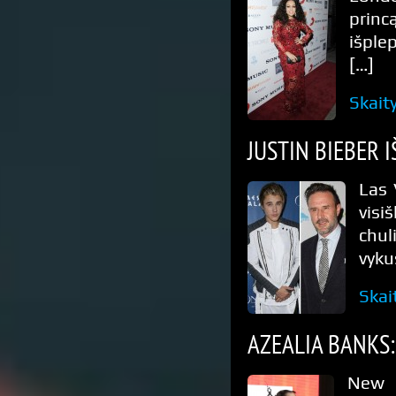
princ
išple
[…]
Skait
JUSTIN BIEBER 
Las 
visi
chul
vyku
Skai
AZEALIA BANKS:
New 