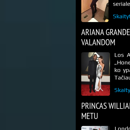
serial
Skaity
ARIANA GRANDE 
VALANDOM
Los A
„Hone
ko yp
Tačia
Skait
PRINCAS WILLI
METU
Londo