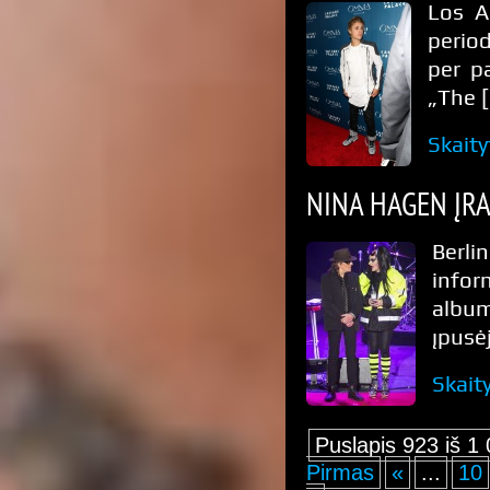
Los A
period
per p
„The 
Skaity
NINA HAGEN ĮR
Berlin
infor
albu
įpusė
Skait
Puslapis 923 iš 1
Pirmas
«
...
10