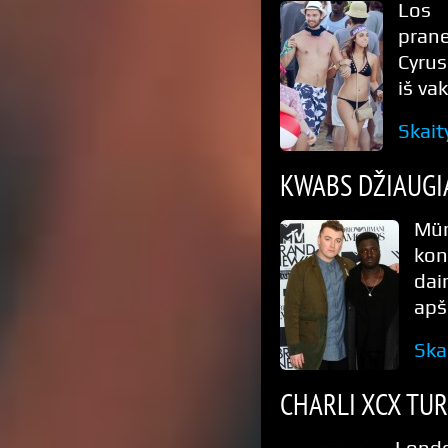
Los 
prane
Cyrus
iš va
Skait
KWABS DŽIAUGI
Mü
kon
dai
apš
Ska
CHARLI XCX TUR
Londo