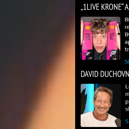
„1LIVE KRONE“ 
B
r
B
a
t
S
DAVID DUCHOVN
L
m
p
s
S