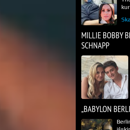
kur
Ska
MILLIE BOBBY 
SCHNAPP
„BABYLON BERLI
Berli
išsk