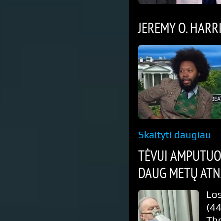
JEREMY O. HARR
Skaityti daugiau
TĖVUI AMPUTUO
DAUG METŲ ATN
Lo
(4
Tho