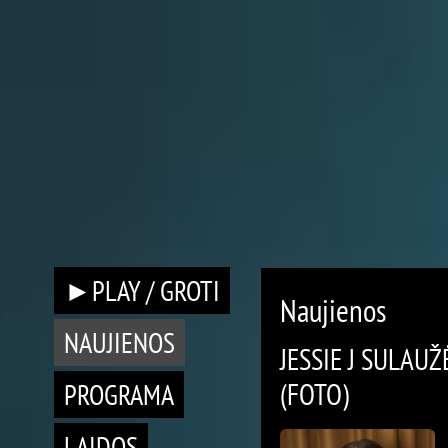
►PLAY / GROTI
Naujienos
NAUJIENOS
JESSIE J SULAU
(FOTO)
PROGRAMA
LAIDOS