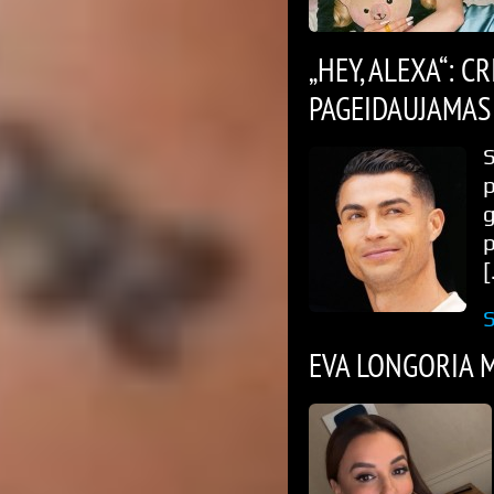
„HEY, ALEXA“: 
PAGEIDAUJAMAS
S
p
p
[
S
EVA LONGORIA M