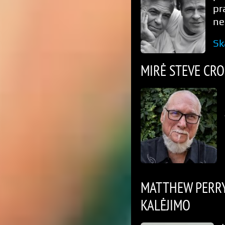
pr
ne
Sk
MIRĖ STEVE CR
MATTHEW PERRY
KALĖJIMO