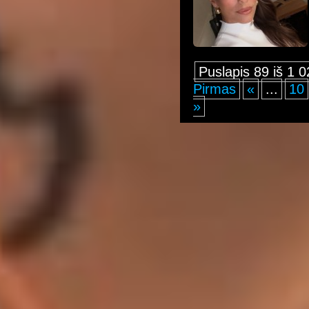
Puslapis 89 iš 1 
Pirmas
«
...
10
»