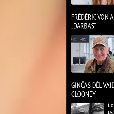
FRÉDÉRIC VON 
„DARBAS“
GINČAS DĖL VAI
CLOONEY
Lo
pa