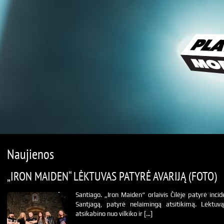
Naujienos
„IRON MAIDEN“ LĖKTUVAS PATYRĖ AVARIJĄ (FOTO)
Santiago. „Iron Maiden“ orlaivis Čilėje patyrė inci
Santjagą, patyrė nelaimingą atsitikimą. Lėktuvą
atsikabino nuo vilkiko ir […]