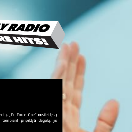
dentą. „Ed Force One“ nusileidęs į
 tempiant pripildyti degalų, jis