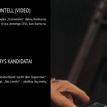
NTELL (VIDEO)
 įvyko „Eurovision“ dainų konkurso
– Erica Jennings (35), kuri kartu su
RYS KANDIDATAI
„Deutschland sucht den Superstar“
je. „No Limits“ – skelbia šių metų