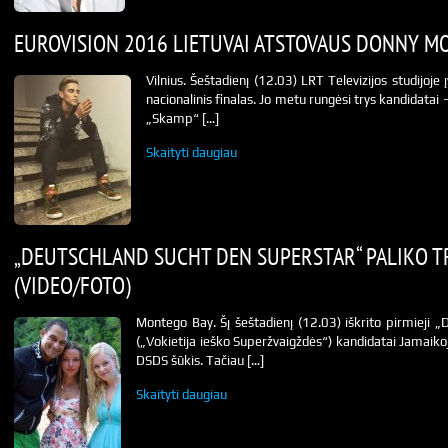
EUROVISION 2016 LIETUVAI ATSTOVAUS DONNY MO
Vilnius. Šeštadienį (12.03) LRT Televizijos studijoje
nacionalinis finalas. Jo metu rungėsi trys kandidatai 
„Skamp“ […]
Skaityti daugiau
„DEUTSCHLAND SUCHT DEN SUPERSTAR“ PALIKO T
(VIDEO/FOTO)
Montego Bay. Šį šeštadienį (12.03) iškrito pirmieji 
(„Vokietija ieško Superžvaigždės“) kandidatai Jamaiko
DSDS šūkis. Tačiau […]
Skaityti daugiau