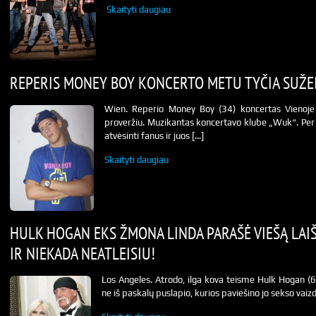
Skaityti daugiau
REPERIS MONEY BOY KONCERTO METU TYČIA SUŽEI
Wien. Reperio Money Boy (34) koncertas Vienoje
proveržiu. Muzikantas koncertavo klube „Wuk“. Per
atvėsinti fanus ir juos […]
Skaityti daugiau
HULK HOGAN EKS ŽMONA LINDA PARAŠĖ VIEŠĄ LAI
IR NIEKADA NEATLEISIU!
Los Angeles. Atrodo, ilga kova teisme Hulk Hogan (6
ne iš paskalų puslapio, kurios paviešino jo sekso vaizd