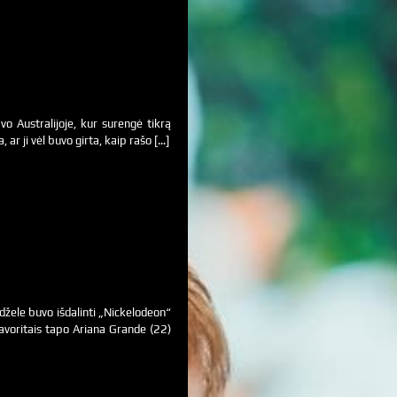
o Australijoje, kur surengė tikrą
 ar ji vėl buvo girta, kaip rašo […]
džele buvo išdalinti „Nickelodeon“
avoritais tapo Ariana Grande (22)