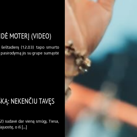
DĖ MOTERĮ (VIDEO)
 šeštadienį (12.03) tapo smurto
 pasirodymą jis su grupe sumąstė
ŠKĄ: NEKENČIU TAVĘS
2) sudavė dar vieną smūgį. Tiesa,
ajuostę, o iš […]