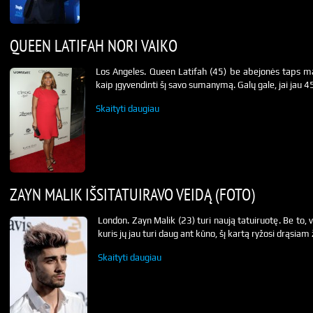
QUEEN LATIFAH NORI VAIKO
Los Angeles. Queen Latifah (45) be abejonės taps m
kaip įgyvendinti šį savo sumanymą. Galų gale, jai jau 45
Skaityti daugiau
ZAYN MALIK IŠSITATUIRAVO VEIDĄ (FOTO)
London. Zayn Malik (23) turi naują tatuiruotę. Be to, 
kuris jų jau turi daug ant kūno, šį kartą ryžosi drąsiam 
Skaityti daugiau