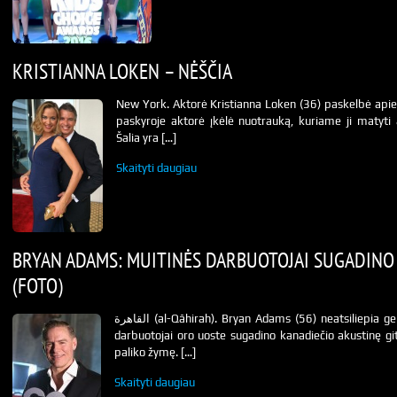
KRISTIANNA LOKEN – NĖŠČIA
New York. Aktorė Kristianna Loken (36) paskelbė api
paskyroje aktorė įkėlė nuotrauką, kuriame ji matyti 
Šalia yra […]
Skaityti daugiau
BRYAN ADAMS: MUITINĖS DARBUOTOJAI SUGADINO 
(FOTO)
القاهرة (al-Qāhirah). Bryan Adams (56) neatsiliepia gerai apie Egitpo muitinę. Muitinės
darbuotojai oro uoste sugadino kanadiečio akustinę git
paliko žymę. […]
Skaityti daugiau