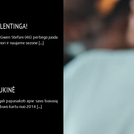
ALENTINGA!
ir Gwen Stefani (46) perbėgo juoda
nori ir naujame sezone […]
UKINĖ
gali papasakoti apie savo buvusią
y buvo kartu nuo 2014 […]