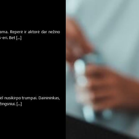
ama. Reperė ir aktorė dar nežino
-eri. Bet […]
vėl nusikirpo trumpai. Dainininkas,
žingsniui. […]