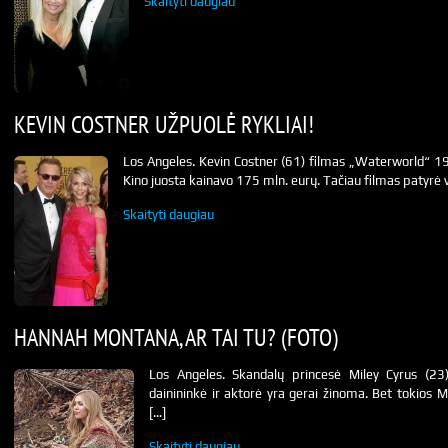
Skaityti daugiau
KEVIN COSTNER UŽPUOLĖ RYKLIAI!
Los Angeles. Kevin Costner (61) filmas „Waterworld“ 199
Kino juosta kainavo 175 mln. eurų. Tačiau filmas patyrė 
Skaityti daugiau
HANNAH MONTANA, AR TAI TU? (FOTO)
Los Angeles. Skandalų princesė Miley Cyrus (23) 
dainininkė ir aktorė yra gerai žinoma. Bet tokios Mi
[…]
Skaityti daugiau