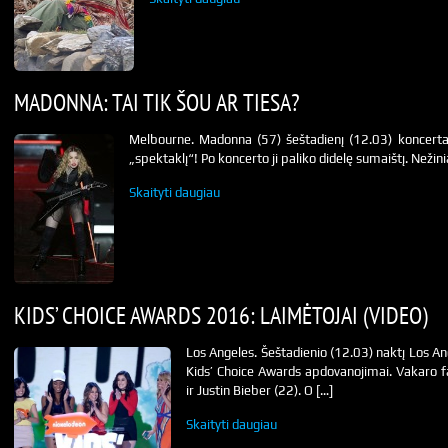
MADONNA: TAI TIK ŠOU AR TIESA?
Melbourne. Madonna (57) šeštadienį (12.03) koncertav
„spektaklį“! Po koncerto ji paliko didelę sumaištį. Nežinia,
Skaityti daugiau
KIDS’ CHOICE AWARDS 2016: LAIMĖTOJAI (VIDEO)
Los Angeles. Šeštadienio (12.03) naktį Los An
Kids’ Choice Awards apdovanojimai. Vakaro f
ir Justin Bieber (22). O […]
Skaityti daugiau