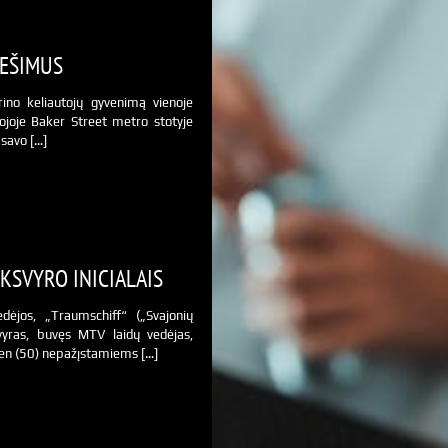
EŠIMUS
no keliautojų gyvenimą vienoje
iojoje Baker Street metro stotyje
 savo […]
KSVYRO INICIALAIS
ėjos, „Traumschiff“ („Svajonių
 vyras, buvęs MTV laidų vedėjas,
lmen (50) nepažįstamiems […]