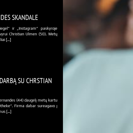
NDES SKANDALE
iegel“ ir „Instagram“ paskyroje
yrui Christian Ulmen (50). Metų
iai […]
DARBĄ SU CHRSTIAN
Fernandes (44) daugelį metų kartu
otheke“. Firma dabar sureagavo į
mus […]