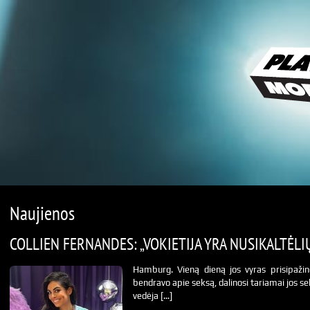
Naujienos
COLLIEN FERNANDES: „VOKIETIJA YRA NUSIKALTĖLI
Hamburg. Vieną dieną jos vyras prisipažino
bendravo apie seksą, dalinosi tariamai jos se
vedėja […]