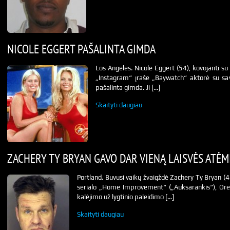
NICOLE EGGERT PAŠALINTA GIMDA
Los Angeles. Nicole Eggert (54), kovojanti su 
„Instagram“ įraše „Baywatch“ aktorė su savo
pašalinta gimda. Ji […]
Skaityti daugiau
ZACHERY TY BRYAN GAVO DAR VIENĄ LAISVĖS ATĖ
Portland. Buvusi vaikų žvaigždė Zachery Ty Bryan (
serialo „Home Improvement“ („Auksarankis“), Or
kalėjimo už lygtinio paleidimo […]
Skaityti daugiau