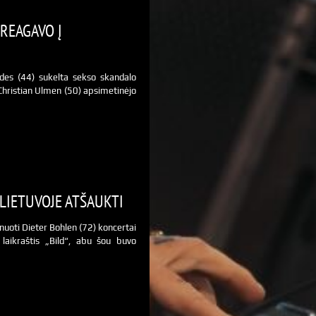
UREAGAVO Į
nandes (44) sukelta sekso skandalo
 Christian Ulmen (50) apsimetinėjo
LIETUVOJE ATŠAUKTI
nuoti Dieter Bohlen (72) koncertai
 laikraštis „Bild“, abu šou buvo