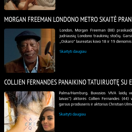
MORGAN FREEMAN LONDONO METRO SKAITĖ PRAN
London. Morgan Freeman (88) praskaidri
judriausių Londono traukinių stočių. Gars
„Oskaro“ laureatas kovo 18 ir 19 dienomis
Skaityti daugiau
COLLIEN FERNANDES PANAIKINO TATUIRUOTĘ SU E
Palma/Hamburg. Buvusios VIVA laidų ved
laivas“) aktorės Collien Fernandes (44)
garsus prodiuseris ir aktorius Christian U
Skaityti daugiau