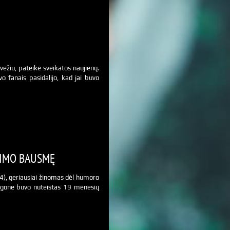
vėžiu, pateikė sveikatos naujienų.
 fanais pasidalijo, kad jai buvo
MIMO BAUSMĘ
44), geriausiai žinomas dėl humoro
egone buvo nuteistas 19 mėnesių