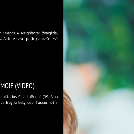
 Friends & Neighbors“ žvaigždė,
s. Aktorė savo patirtį aprašė esė
MOJE (VIDEO)
 aktorius Shia LaBeouf (39) šiuo
effrey krikštynose. Tačiau net ir