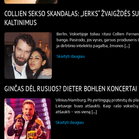
COLLIEN SEKSO SKANDALAS: „JERKS“ ŽVAIGŽDĖS S
KALTINIMUS
Berlin. Vokietijoje toliau ritasi Collien Fer
banga. Pasirodo, jos vyras, garsus prodiuseris
ja dirbtinio intelekto pagalba, žmonos […]
Skaityti daugiau
GINČAS DĖL RUSIJOS? DIETER BOHLEN KONCERTAI 
Vilnius/Hamburg. Po įnirtingųjų protestų du pla
Lietuvoje buvo atšaukti. Kaip rašo vokiečių
atšaukti – vos vieną […]
Skaityti daugiau