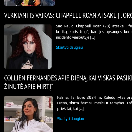
VERKIANTIS VAIKAS: CHAPPELL ROAN ATSAKĖ Į JOR
São Paulo. Chappell Roan (28) atsakė į fu
kritiką, kuris teigė, kad jos apsaugos kom
incidento viešbutyje […]
Skaityti daugiau
COLLIEN FERNANDES APIE DIENĄ, KAI VISKAS PASIKE
ŽINUTĖ APIE MIRTĮ“
Palma. Tai buvo 2024 m. Kalėdų rytas pr
Diena, skirta šeimai, meilei ir ramybei. Ta
prieš tai, kai […]
Skaityti daugiau