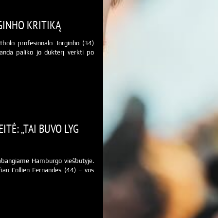
GINHO KRITIKĄ
tbolo profesionalo Jorginho (34)
anda paliko jo dukterį verkti po
ITĖ: „TAI BUVO LYG
abangiame Hamburgo viešbutyje.
čiau Collien Fernandes (44) – vos