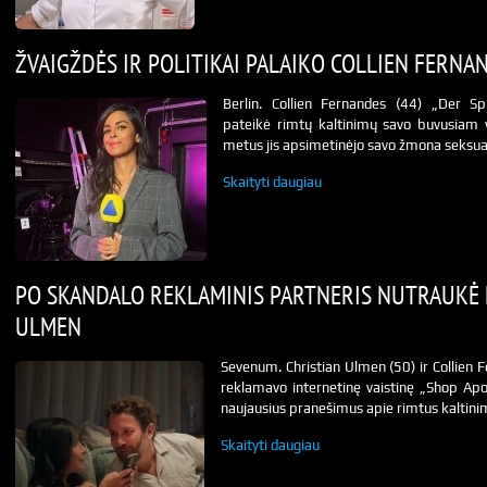
ŽVAIGŽDĖS IR POLITIKAI PALAIKO COLLIEN FERNA
Berlin. Collien Fernandes (44) „Der Sp
pateikė rimtų kaltinimų savo buvusiam v
metus jis apsimetinėjo savo žmona seksual
Skaityti daugiau
PO SKANDALO REKLAMINIS PARTNERIS NUTRAUKĖ 
ULMEN
Sevenum. Christian Ulmen (50) ir Collien 
reklamavo internetinę vaistinę „Shop Ap
naujausius pranešimus apie rimtus kaltini
Skaityti daugiau