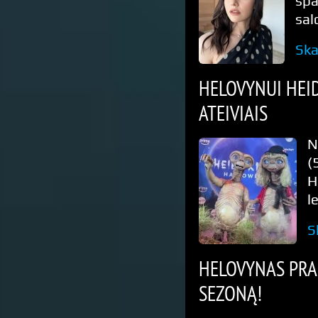
spa
sal
Ska
HELOVYNUI HEIDI
ATEIVIAIS
N
(
H
l
S
HELOVYNAS PRAĖ
SEZONĄ!