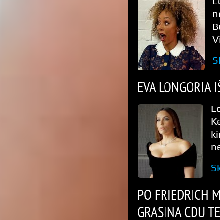
L
n
B
V
S
EVA LONGORIA I
L
K
ki
ne
Sk
PO FRIEDRICH 
GRASINA CDU TE