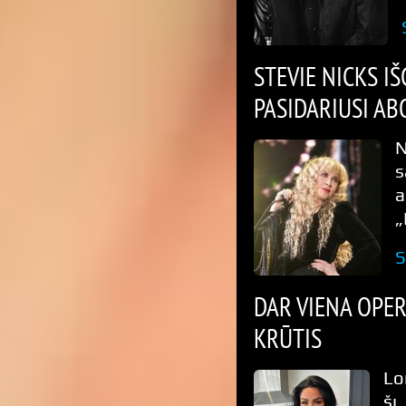
STEVIE NICKS I
PASIDARIUSI AB
N
s
a
„
S
DAR VIENA OPER
KRŪTIS
Lo
šį