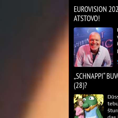
EUROVISION 2025
ATSTOVO!
„SCHNAPPI“ BUV
(28)?
Düss
tebu
štur
das 