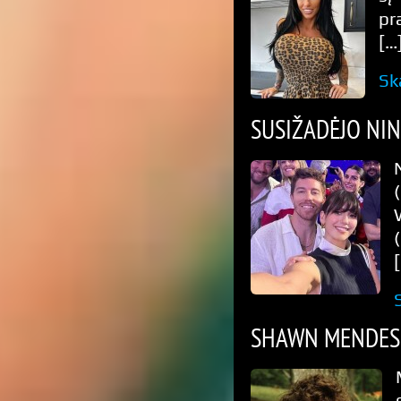
pr
[…
Sk
SUSIŽADĖJO NI
SHAWN MENDES 