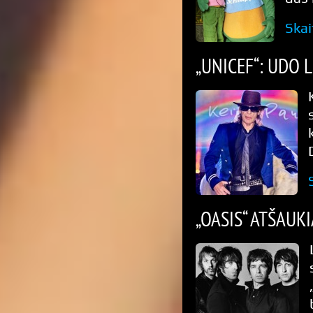
Skai
„UNICEF“: UDO 
„OASIS“ ATŠAUKI