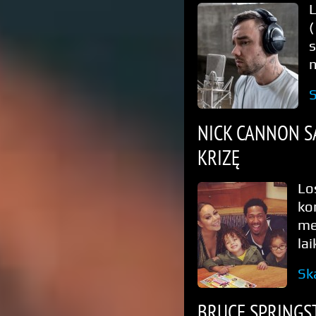
(
s
n
S
NICK CANNON SA
KRIZĘ
Lo
ko
me
la
Sk
BRUCE SPRINGST