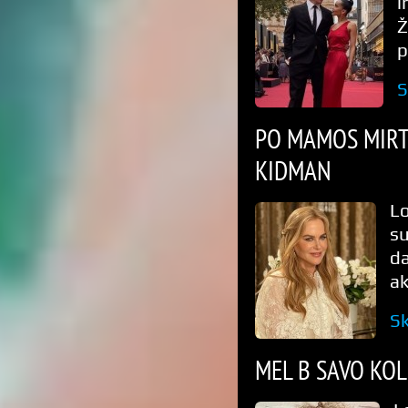
i
Ž
p
S
PO MAMOS MIRT
KIDMAN
L
su
d
ak
Sk
MEL B SAVO KOL