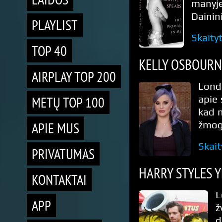
manyje
Dainin
PLAYLIST
Skaity
TOP 40
KELLY OSBOURN
AIRPLAY TOP 200
Londo
METŲ TOP 100
apie 
kad 
APIE MUS
žmog
Skait
PRIVATUMAS
HARRY STYLES Y
KONTAKTAI
L
APP
ž
d