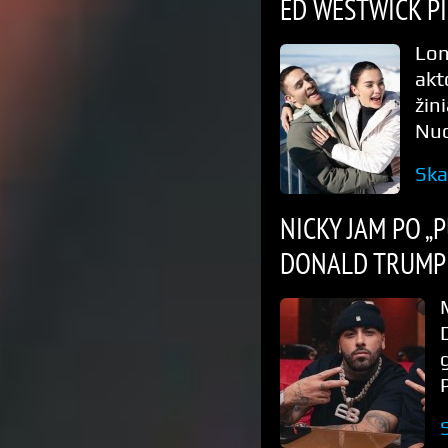
ED WESTWICK P
Lon
akt
žin
Nuo
Ska
NICKY JAM PO „
DONALD TRUMP