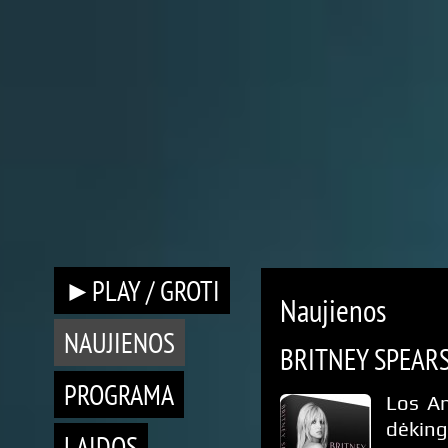
►PLAY / GROTI
Naujienos
NAUJIENOS
BRITNEY SPEARS
PROGRAMA
Los An
dėking
LAIDOS