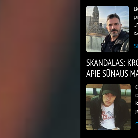
B
p
„
i
S
SKANDALAS: KR
APIE SŪNAUS M
į