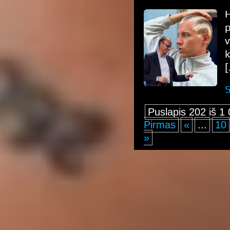
H
p
k
[
S
Puslapis 202 iš 1
Pirmas
«
...
10
»