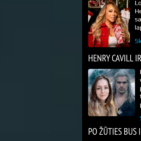
L
He
s
la
Sk
HENRY CAVILL I
PO ŽŪTIES BUS 