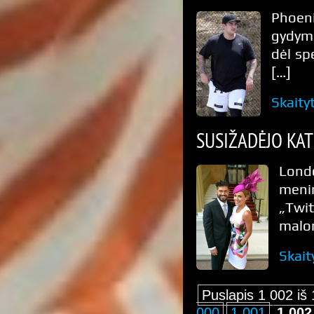
Phoen
gydymo
dėl spe
[…]
Skaity
SUSIŽADĖJO KAT
Lond
menin
„Twi
malon
Skait
Puslapis 1 002 iš
000
1 001
1 002