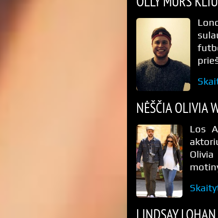
OLLY MURS KLIU
Lond
sula
futb
prie
Skai
NĖŠČIA OLIVIA W
Los A
aktor
Olivi
motiny
Skaity
LINDSAY LOHAN 