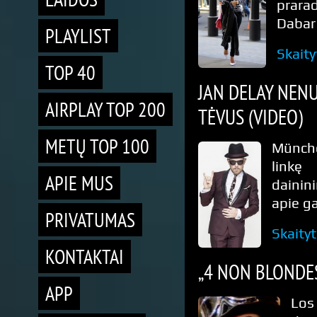
prarad
Dabar
PLAYLIST
Skaity
TOP 40
JAN DELAY NENU
AIRPLAY TOP 200
TĖVUS (VIDEO)
METŲ TOP 100
Münche
linkę 
APIE MUS
dainin
apie g
PRIVATUMAS
Skaity
KONTAKTAI
„4 NON BLONDES
APP
Los