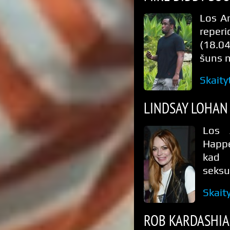
Los An
reperi
(18.0
šuns n
Skaity
LINDSAY LOHAN 
Los 
Happe
kad 
seksu
Skait
ROB KARDASHIA