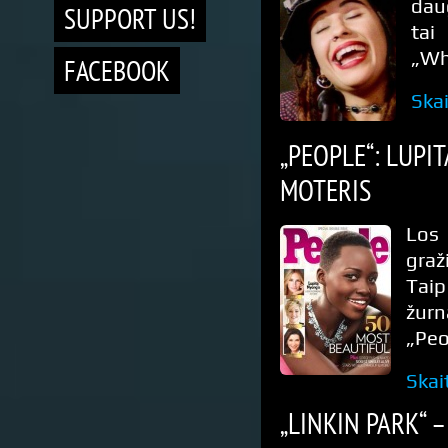
daug
SUPPORT US!
tai
„Wh
FACEBOOK
Skai
„PEOPLE“: LUPI
MOTERIS
Los
graž
Tai
žurn
„Peo
Skai
„LINKIN PARK“ 