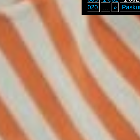
020
...
»
Paskut