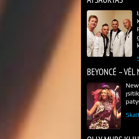
BEYONCÉ – VĖL 
New 
įsiti
paty
Skai