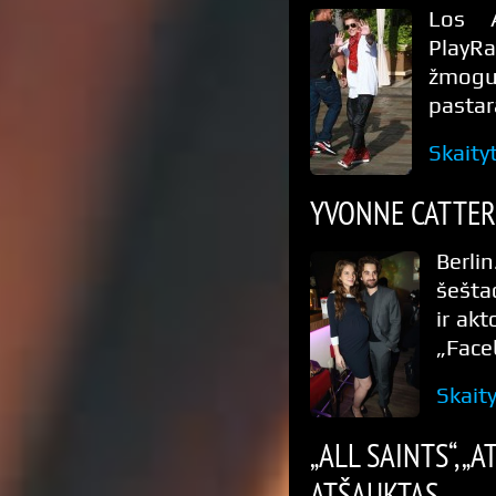
Los A
PlayRa
žmogu
pastar
Skaity
YVONNE CATTER
Berli
šešta
ir akt
„Face
Skait
„ALL SAINTS“, „
ATŠAUKTAS