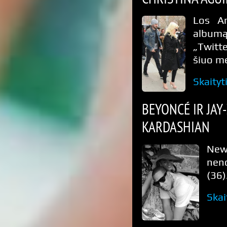
Los An
albumą
„Twitt
šiuo me
Skaityt
BEYONCÉ IR JAY
KARDASHIAN
New
neno
(36)
Skai