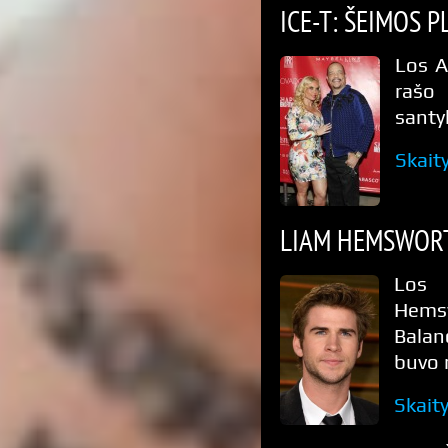
ICE-T: ŠEIMOS 
Los A
rašo
santy
Skait
LIAM HEMSWORT
Los 
Hemsw
Balan
buvo 
Skait