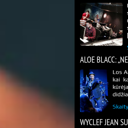
ALOE BLACC: „N
Los An
kai k
kūrė
didži
Skait
WYCLEF JEAN S