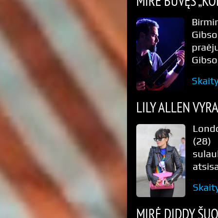
MIRĖ BUVĘS „KO
Birmi
Gibso
praėj
Gibso
Skait
LILY ALLEN VYRA
Londo
(28) 
sulau
atsisa
Skait
MIRĖ DIDDY ŠU