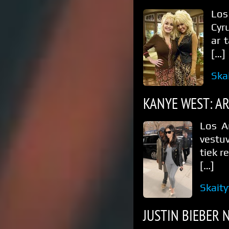
Los
Cyr
ar 
[…]
Ska
KANYE WEST: AR
Los A
vestuv
tiek r
[…]
Skaity
JUSTIN BIEBER 