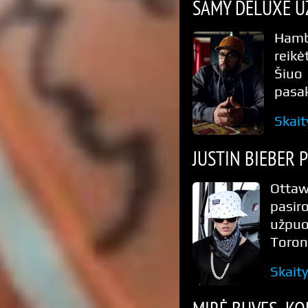
SAMY DELUXE UŽ
Hamb
reikė
Šiuo
pasak
Skait
JUSTIN BIEBER 
Ottaw
pasir
užpuo
Toront
Skait