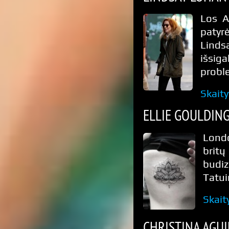
Los A
patyr
Linds
išsi
proble
Skaity
ELLIE GOULDING
Londo
britų
budiz
Tatui
Skait
CHRISTINA AGUI