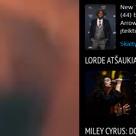
New Y
(44) 
Arro
įteik
Skait
LORDE ATŠAUKIA
MILEY CYRUS: D