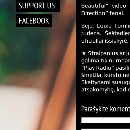
SUPPORT US!
Beautiful“ video
Direction“ fanai.
FACEBOOK
Beje, Louis Toml
rudens. Šeštadie
oficialiai išsiskyrė.
★ Straipsnius ar jų
galima tik nurodan
"Play Radio" pasili
šmeižia, kursto n
Skaitydami suaugus
atsakomybę, kad 
Parašykite komen