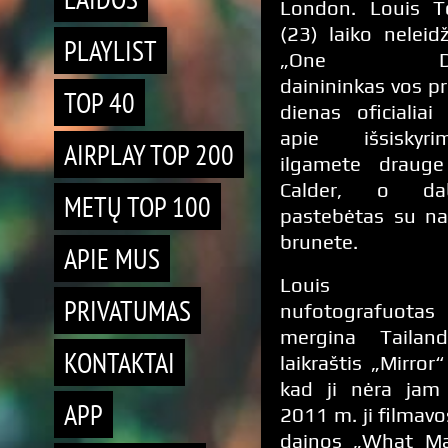
London. Louis T
(23) laiko neleidž
PLAYLIST
„One Direc
dainininkas vos pr
TOP 40
dienas oficialiai
apie išsisky
AIRPLAY TOP 200
ilgamete drauge
Calder, o da
METŲ TOP 100
pastebėtas su na
brunete.
APIE MUS
Louis 
PRIVATUMAS
nufotografuo
mergina Tailand
KONTAKTAI
laikraštis „Mirror
kad ji nėra jam 
APP
2011 m. ji filmavo
dainos „What M