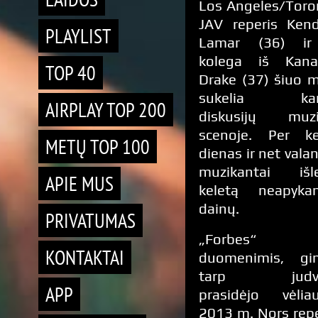
Los Angeles/Toro
JAV reperis Kend
PLAYLIST
Lamar (36) ir
kolega iš Kana
TOP 40
Drake (37) šiuo 
sukelia kar
AIRPLAY TOP 200
diskusijų muzi
scenoje. Per ke
METŲ TOP 100
dienas ir net vala
muzikantai išl
APIE MUS
keletą neapyka
dainų.
PRIVATUMAS
„Forbes“
KONTAKTAI
duomenimis, gi
tarp judvi
APP
prasidėjo vėliau
2013 m. Nors repe