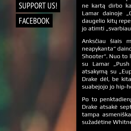
SUPPORT US!
ne kartą dirbo ka
Lamar dainoje „C
FACEBOOK
daugelio kitų repe
jo atimti „svarbia
Anksčiau šiais m
neapykanta“ dainoj
Shooter“. Nuo to l
su Lamar „Push 
atsakymą su „Euph
Drake dėl, be kit
suabejojo ​​jo hip
Po to penktadienį
Drake atsakė sept
tampa asmeniškas
sužadėtine Whitne