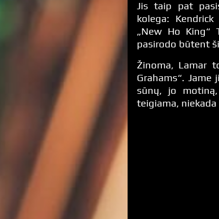
Jis taip pat pasi
kolega: Kendrick
„New Ho King“ To
pasirodo būtent š
Žinoma, Lamar to
Grahams“. Jame ji
sūnų, jo motiną,
teigiama, niekada