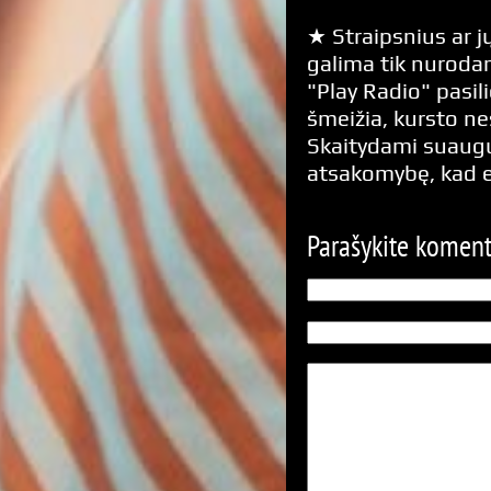
★ Straipsnius ar jų
galima tik nurodan
"Play Radio" pasili
šmeižia, kursto n
Skaitydami suaugus
atsakomybę, kad 
Parašykite komen