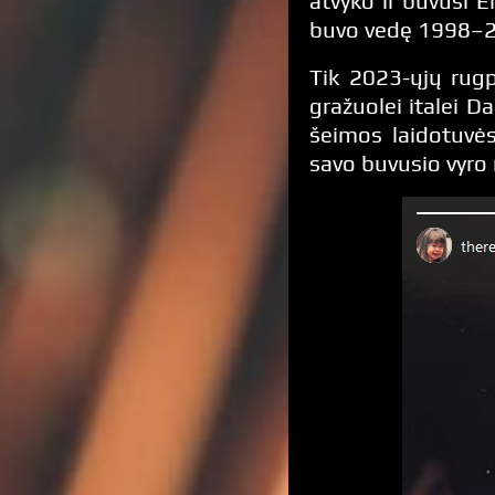
atvyko ir buvusi E
buvo vedę 1998–200
Tik 2023-ųjų rugp
gražuolei italei D
šeimos laidotuvės
savo buvusio vyro 