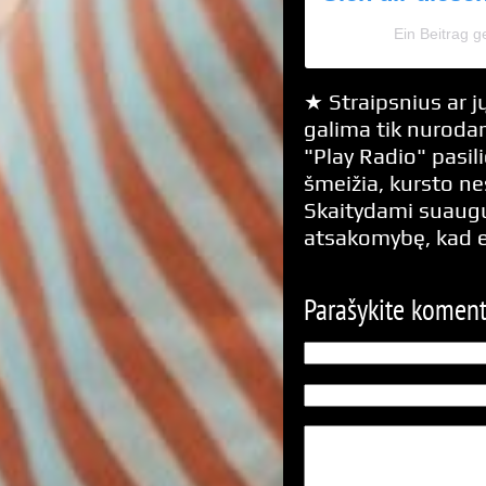
Ein Beitrag g
★ Straipsnius ar jų
galima tik nurodan
"Play Radio" pasili
šmeižia, kursto n
Skaitydami suaugus
atsakomybę, kad 
Parašykite komen