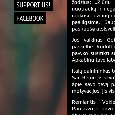
žodžius: „Žiūriu 
SUPPORT US!
nuotrauką ir nega
rankose, džiaugiuo
FACEBOOK
pasiilgsime. Sa
pasiruošę atsisveik
Jos vaikinas Gof
paskelbė Rodolf
pavyko susitikti 
Apkabinu tave labai
Italų dainininkas 
San Reme jis skyr
apie savo tėvą p
motyvacijos, jis v
Remiantis Vokie
Ramazzotti buvo 