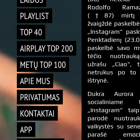
Rodolfo Ramazz
PLAYLIST
(†87) mirtį i
žvaigždė paskelbė
TOP 40
„Instagram“ pasky
Penktadienį (23.0
AIRPLAY TOP 200
paskelbė savo m
tėčio nuotrauk
METŲ TOP 100
užrašu „Ciao“, t
netrukus po to 
APIE MUS
ištrynė.
Dukra Aurora 
PRIVATUMAS
socialiniame t
„Instagram“ tai
KONTAKTAI
parodė nuotrau
vaikystės su sene
APP
parašė emoci