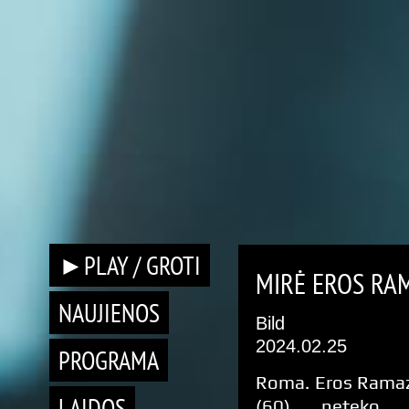
►PLAY / GROTI
MIRĖ EROS RA
NAUJIENOS
Bild
2024.02.25
PROGRAMA
Roma. Eros Ramaz
LAIDOS
(60) neteko t