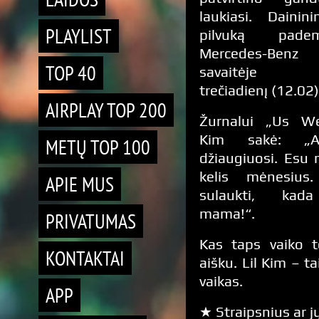
laukiasi. Dainin
PLAYLIST
pilvuką padem
Mercedes-Ben
TOP 40
savaitėje p
trečiadienį (12.02)
AIRPLAY TOP 200
Žurnalui „Us We
Kim sakė: „A
METŲ TOP 100
džiaugiuosi. Esu 
kelis mėnesius.
APIE MUS
sulaukti, kad
mama!“.
PRIVATUMAS
Kas taps vaiko t
KONTAKTAI
aišku. Lil Kim – ta
vaikas.
APP
★ Straipsnius ar jų