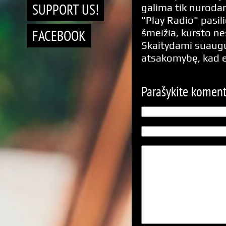
SUPPORT US!
galima tik nurodan
"Play Radio" pasili
FACEBOOK
šmeižia, kursto n
Skaitydami suaugus
atsakomybę, kad 
Parašykite komen