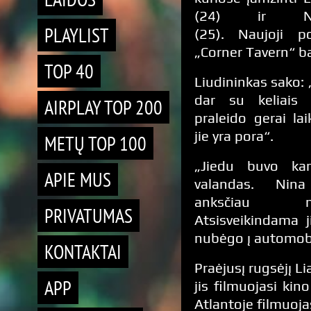
(24) ir Ni
PLAYLIST
(25). Naujoji p
„Corner Tavern“ ba
TOP 40
Liudininkas sako: „
dar su keliais
AIRPLAY TOP 200
praleido gerai la
jie yra pora“.
METŲ TOP 100
„Jiedu buvo kar
APIE MUS
valandas. Nin
anksčiau 
PRIVATUMAS
Atsisveikindama 
nubėgo į automobil
KONTAKTAI
Praėjusį rugsėjį L
APP
jis filmuojasi ki
Atlantoje filmuoja