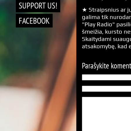
SUPPORT US!
★ Straipsnius ar jų
galima tik nurodan
FACEBOOK
"Play Radio" pasili
šmeižia, kursto n
Skaitydami suaugus
atsakomybę, kad 
Parašykite komen