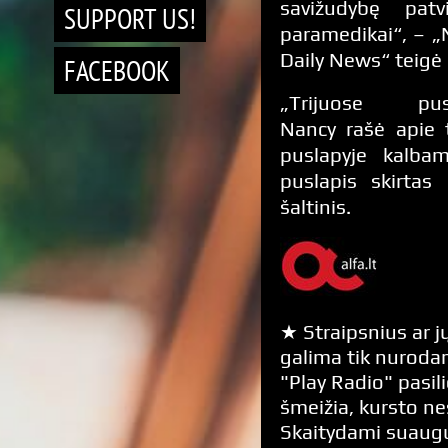
savižudybę patvi
SUPPORT US!
paramedikai“, – 
Daily News“ teigė š
FACEBOOK
„Trijuose pusl
Nancy rašė apie t
puslapyje kalba
puslapis skirtas
šaltinis.
★ Straipsnius ar jų
galima tik nurodan
"Play Radio" pasili
šmeižia, kursto n
Skaitydami suaugus