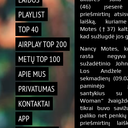
(46) įseserė
PLAYLIST
priešmirtinį atsis
laišką, kuriam
TOP 40
Motes (†37) kalti
kad sužlugdė jos 
AIRPLAY TOP 200
Nancy Motes, k
rasta negyv
METŲ TOP 100
sužadėtinio John
Los Andžele 
APIE MUS
sekmadienį (09.02
paminėjo įt
PRIVATUMAS
santykius su 
Woman“ žvaigžd
KONTAKTAI
tikrai buvo saviž
paliko net penkių
APP
priešmirtinį lai