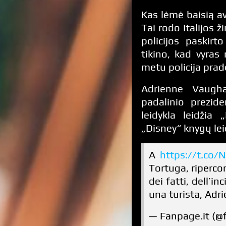
Kas lėmė baisią ava
Tai rodo Italijos ž
policijos paskirt
tikino, kad vyras
metu policija prad
Adrienne Vaugha
padalinio prezid
leidykla leidžia
„Disney“ knygų le
A
https://t.co
Tortuga, riperco
dei fatti, dell’i
una turista, Ad
— Fanpage.it (