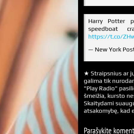
Harry Potter p
speedboat c
https://t.co/Z
— New York Pos
★ Straipsnius ar jų
galima tik nurodan
"Play Radio" pasili
šmeižia, kursto n
Skaitydami suaugus
atsakomybę, kad 
Parašykite komen