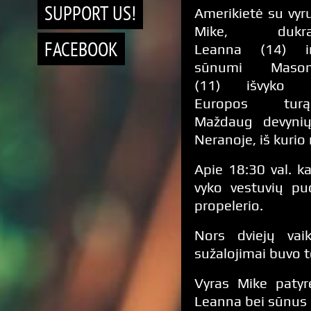
SUPPORT US!
Amerikietė su vyr
Mike, dukr
FACEBOOK
Leanna (14) i
sūnumi Maso
(11) išvyko 
Europos turą
Maždaug devynių 
Neranoje, iš kurio 
Apie 18:30 val. ka
vyko vestuvių puo
propelerio.
Nors dviejų vai
sužalojimai buvo t
Vyras Mike patyr
Leanna bei sūnus