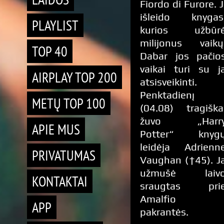
Fiordo di Furore. J
išleido knygas
PLAYLIST
kurios užbūr
milijonus vaikų
TOP 40
Dabar jos pačio
vaikai turi su j
AIRPLAY TOP 200
atsisveikinti.
Penktadienį
METŲ TOP 100
(04.08) tragiška
žuvo „Harr
APIE MUS
Potter“ knyg
leidėja Adrienn
PRIVATUMAS
Vaughan (†45). J
užmušė laiv
KONTAKTAI
sraugtas pri
Amalfio
APP
pakrantės.